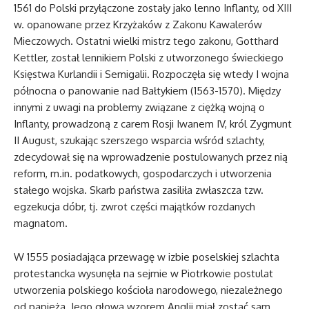
1561 do Polski przyłączone zostały jako lenno Inflanty, od XIII
w. opanowane przez Krzyżaków z Zakonu Kawalerów
Mieczowych. Ostatni wielki mistrz tego zakonu, Gotthard
Kettler, został lennikiem Polski z utworzonego świeckiego
Księstwa Kurlandii i Semigalii. Rozpoczęła się wtedy I wojna
północna o panowanie nad Bałtykiem (1563-1570). Między
innymi z uwagi na problemy związane z ciężką wojną o
Inflanty, prowadzoną z carem Rosji Iwanem IV, król Zygmunt
II August, szukając szerszego wsparcia wśród szlachty,
zdecydował się na wprowadzenie postulowanych przez nią
reform, m.in. podatkowych, gospodarczych i utworzenia
stałego wojska. Skarb państwa zasiliła zwłaszcza tzw.
egzekucja dóbr, tj. zwrot części majątków rozdanych
magnatom.
W 1555 posiadająca przewagę w izbie poselskiej szlachta
protestancka wysunęła na sejmie w Piotrkowie postulat
utworzenia polskiego kościoła narodowego, niezależnego
od papieża. Jego głową wzorem Anglii miał zostać sam