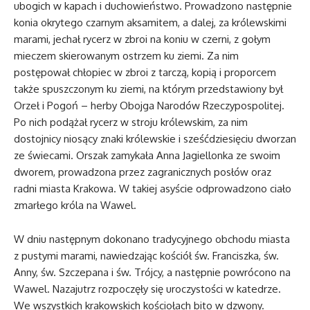
ubogich w kapach i duchowieństwo. Prowadzono następnie
konia okrytego czarnym aksamitem, a dalej, za królewskimi
marami, jechał rycerz w zbroi na koniu w czerni, z gołym
mieczem skierowanym ostrzem ku ziemi. Za nim
postępował chłopiec w zbroi z tarczą, kopią i proporcem
także spuszczonym ku ziemi, na którym przedstawiony był
Orzeł i Pogoń – herby Obojga Narodów Rzeczypospolitej.
Po nich podążał rycerz w stroju królewskim, za nim
dostojnicy niosący znaki królewskie i sześćdziesięciu dworzan
ze świecami. Orszak zamykała Anna Jagiellonka ze swoim
dworem, prowadzona przez zagranicznych posłów oraz
radni miasta Krakowa. W takiej asyście odprowadzono ciało
zmarłego króla na Wawel.
W dniu następnym dokonano tradycyjnego obchodu miasta
z pustymi marami, nawiedzając kościół św. Franciszka, św.
Anny, św. Szczepana i św. Trójcy, a następnie powrócono na
Wawel. Nazajutrz rozpoczęły się uroczystości w katedrze.
We wszystkich krakowskich kościołach bito w dzwony.