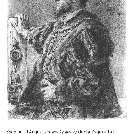
Zygmunt II August, jedyny żyjący syn króla Zygmunta I