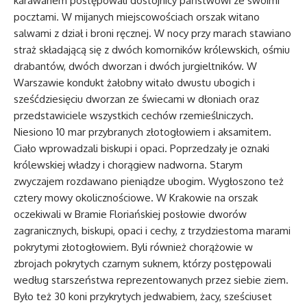
karawanem postępowali dostojnicy państwowi ze swoimi
pocztami. W mijanych miejscowościach orszak witano
salwami z dział i broni ręcznej. W nocy przy marach stawiano
straż składającą się z dwóch komorników królewskich, ośmiu
drabantów, dwóch dworzan i dwóch jurgieltników. W
Warszawie kondukt żałobny witało dwustu ubogich i
sześćdziesięciu dworzan ze świecami w dłoniach oraz
przedstawiciele wszystkich cechów rzemieślniczych.
Niesiono 10 mar przybranych złotogłowiem i aksamitem.
Ciało wprowadzali biskupi i opaci. Poprzedzały je oznaki
królewskiej władzy i chorągiew nadworna. Starym
zwyczajem rozdawano pieniądze ubogim. Wygłoszono też
cztery mowy okolicznościowe. W Krakowie na orszak
oczekiwali w Bramie Floriańskiej posłowie dworów
zagranicznych, biskupi, opaci i cechy, z trzydziestoma marami
pokrytymi złotogłowiem. Byli również chorążowie w
zbrojach pokrytych czarnym suknem, którzy postępowali
według starszeństwa reprezentowanych przez siebie ziem.
Było też 30 koni przykrytych jedwabiem, żacy, sześciuset