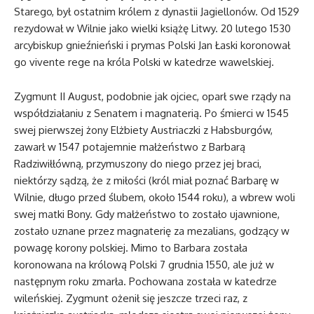
Starego, był ostatnim królem z dynastii Jagiellonów. Od 1529
rezydował w Wilnie jako wielki książę Litwy. 20 lutego 1530
arcybiskup gnieźnieński i prymas Polski Jan Łaski koronował
go vivente rege na króla Polski w katedrze wawelskiej.
Zygmunt II August, podobnie jak ojciec, oparł swe rządy na
współdziałaniu z Senatem i magnaterią. Po śmierci w 1545
swej pierwszej żony Elżbiety Austriaczki z Habsburgów,
zawarł w 1547 potajemnie małżeństwo z Barbarą
Radziwiłłówną, przymuszony do niego przez jej braci,
niektórzy sądzą, że z miłości (król miał poznać Barbarę w
Wilnie, długo przed ślubem, około 1544 roku), a wbrew woli
swej matki Bony. Gdy małżeństwo to zostało ujawnione,
zostało uznane przez magnaterię za mezalians, godzący w
powagę korony polskiej. Mimo to Barbara została
koronowana na królową Polski 7 grudnia 1550, ale już w
następnym roku zmarła. Pochowana została w katedrze
wileńskiej. Zygmunt ożenił się jeszcze trzeci raz, z