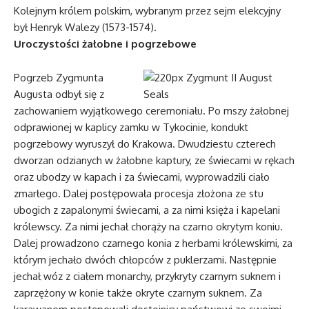
Kolejnym królem polskim, wybranym przez sejm elekcyjny
był Henryk Walezy (1573-1574).
Uroczystości żałobne i pogrzebowe
Pogrzeb Zygmunta
Augusta odbył się z
zachowaniem wyjątkowego ceremoniału. Po mszy żałobnej
odprawionej w kaplicy zamku w Tykocinie, kondukt
pogrzebowy wyruszył do Krakowa. Dwudziestu czterech
dworzan odzianych w żałobne kaptury, ze świecami w rękach
oraz ubodzy w kapach i za świecami, wyprowadzili ciało
zmarłego. Dalej postępowała procesja złożona ze stu
ubogich z zapalonymi świecami, a za nimi księża i kapelani
królewscy. Za nimi jechał chorąży na czarno okrytym koniu.
Dalej prowadzono czarnego konia z herbami królewskimi, za
którym jechało dwóch chłopców z puklerzami. Następnie
jechał wóz z ciałem monarchy, przykryty czarnym suknem i
zaprzężony w konie także okryte czarnym suknem. Za