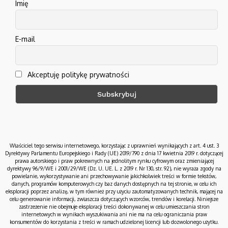
Imię
E-mail
Akceptuję politykę prywatności
Właściciel tego serwisu internetowego, korzystając z uprawnień wynikających z art. 4 ust. 3
Dyrektywy Parlamentu Europejskiego i Rady (UE) 2019/790 z dnia 17 kwietnia 2019 r. dotyczącej
prawa autorskiego i praw pokrewnych na jednolitym rynku cyfrowym oraz zmieniającej
dyrektywy 96/9/WE i 2001/29/WE (Dz. U. UE. L. z 2019 r. Nr 130, str. 92), nie wyraża zgody na
powielanie, wykorzystywanie ani przechowywanie jakichkolwiek treści w formie tekstów,
danych, programów komputerowych czy baz danych dostępnych na tej stronie, w celu ich
eksploracji poprzez analizę, w tym również przy użyciu zautomatyzowanych technik, mającej na
celu generowanie informacji, zwłaszcza dotyczących wzorców, trendów i korelacji. Niniejsze
zastrzeżenie nie obejmuje eksploracji treści dokonywanej w celu umieszczania stron
internetowych w wynikach wyszukiwania ani nie ma na celu ograniczania praw
konsumentów do korzystania z treści w ramach udzielonej licencji lub dozwolonego użytku.