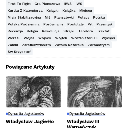
First To Fight
Gra Planszowa
IIWŚ
IWŚ
Kartka Z Kalendarza
Ksiązki
Książka
Miejsca
Misja Stabilizacyjna
Miś
Planszówki
Polacy
Polska
Polska Podziemna
Porównanie
Postulaty
Prl
Przemysł
Recenzja
Religia
Rewolucja
Strajki
Teodora
Traktat
Wersal
Wojna
Wojsko
Wojtek
Wrotahistorii.pl
Wyklęci
Zamki
Zaratusztrianizm
Zatoka Kotorska
Zoroastryzm
Św Krzysztof
Powiązane Artykuły
Dynastia Jagiellonów
Dynastia Jagiellonów
Władysław Jagiełło
Władysław III
Warneńczyk