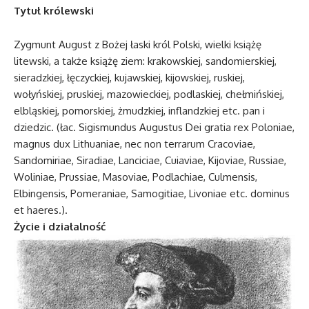
Tytuł królewski
Zygmunt August z Bożej łaski król Polski, wielki książę
litewski, a także książę ziem: krakowskiej, sandomierskiej,
sieradzkiej, łęczyckiej, kujawskiej, kijowskiej, ruskiej,
wołyńskiej, pruskiej, mazowieckiej, podlaskiej, chełmińskiej,
elbląskiej, pomorskiej, żmudzkiej, inflandzkiej etc. pan i
dziedzic. (łac. Sigismundus Augustus Dei gratia rex Poloniae,
magnus dux Lithuaniae, nec non terrarum Cracoviae,
Sandomiriae, Siradiae, Lanciciae, Cuiaviae, Kijoviae, Russiae,
Woliniae, Prussiae, Masoviae, Podlachiae, Culmensis,
Elbingensis, Pomeraniae, Samogitiae, Livoniae etc. dominus
et haeres.).
Życie i działalność