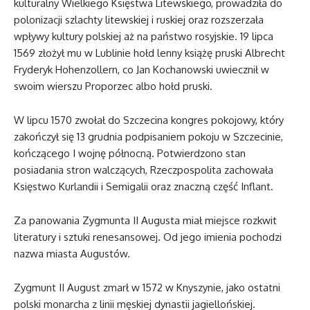
kulturalny Wielkiego Księstwa Litewskiego, prowadziła do
polonizacji szlachty litewskiej i ruskiej oraz rozszerzała
wpływy kultury polskiej aż na państwo rosyjskie. 19 lipca
1569 złożył mu w Lublinie hołd lenny książę pruski Albrecht
Fryderyk Hohenzollern, co Jan Kochanowski uwiecznił w
swoim wierszu Proporzec albo hołd pruski.
W lipcu 1570 zwołał do Szczecina kongres pokojowy, który
zakończył się 13 grudnia podpisaniem pokoju w Szczecinie,
kończącego I wojnę północną. Potwierdzono stan
posiadania stron walczących, Rzeczpospolita zachowała
Księstwo Kurlandii i Semigalii oraz znaczną część Inflant.
Za panowania Zygmunta II Augusta miał miejsce rozkwit
literatury i sztuki renesansowej. Od jego imienia pochodzi
nazwa miasta Augustów.
Zygmunt II August zmarł w 1572 w Knyszynie, jako ostatni
polski monarcha z linii męskiej dynastii jagiellońskiej.