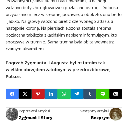
jedwabnymi rękawiczkami i blachownicami, a na nogi
wdziano buty złotogłowiowe i pozłacane ostrogi. Do boku
przypasano miecz w srebrnej pochwie, a obok złożono berło
i jabłko. Na głowę włożono biret z czerwonego atłasu, a
następnie koronę. Na piersiach złożona została srebrna
pozłacana tabliczka z łacińskim napisem informującym, kto
spoczywa w trumnie. Sama trumna była obita wewnątrz
czarnym aksamitem.
Pogrzeb Zygmunta II Augusta był ostatnim tak
wielkim obrzędem żałobnym w przedrozbiorowej
Polsce.
Poprzewni Artykuł
Następny Artykuł
Zygmunt I Stary
Bezprym