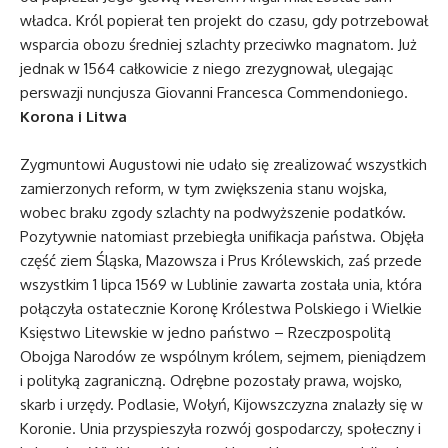
władca. Król popierał ten projekt do czasu, gdy potrzebował
wsparcia obozu średniej szlachty przeciwko magnatom. Już
jednak w 1564 całkowicie z niego zrezygnował, ulegając
perswazji nuncjusza Giovanni Francesca Commendoniego.
Korona i Litwa
Zygmuntowi Augustowi nie udało się zrealizować wszystkich
zamierzonych reform, w tym zwiększenia stanu wojska,
wobec braku zgody szlachty na podwyższenie podatków.
Pozytywnie natomiast przebiegła unifikacja państwa. Objęła
część ziem Śląska, Mazowsza i Prus Królewskich, zaś przede
wszystkim 1 lipca 1569 w Lublinie zawarta została unia, która
połączyła ostatecznie Koronę Królestwa Polskiego i Wielkie
Księstwo Litewskie w jedno państwo – Rzeczpospolitą
Obojga Narodów ze wspólnym królem, sejmem, pieniądzem
i polityką zagraniczną. Odrębne pozostały prawa, wojsko,
skarb i urzędy. Podlasie, Wołyń, Kijowszczyzna znalazły się w
Koronie. Unia przyspieszyła rozwój gospodarczy, społeczny i