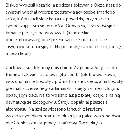
Biskup wygłosił kazanie, a podczas śpiewania Ojcze nasz do
świątyni wjechał rycerz przedstawiający osobę zmarłego
króla, który rzucił sie z konia na posadzkę przy marach,
symbolizując tym śmierć króla. Odbyło się też tradycyjne
łamanie pieczęci państwowych (kanclerskiej i
podskarbiowskiej) oraz przenoszenie z mar na ołtarz
insygniów koronacyjnych. Na posadzkę rzucono hełm, tarczę,
miecz i kopię.
Zachował się dokładny opis ubioru Zygmunta Augusta do
trumny. Tak więc ciało owinięto ceratą (płótno woskowe) i
włożono na nie koszulę z płótna flamandzkiego, a na koszulę
giermak z czerwonego adamaszku, spięty sznurem złotym,
opasującyn ciało. Na to wdziano albę z białej kitajki, a na nią
dalmatykę ze złotogłowiu. Stroju dopełniał płaszcz z
altembasu. Na szyi zawieszono łańcuch z krzyżem
wysadzanym diamentami i rubinami, na palce włożono dwa
pierścienie: szmaragdowy i szafirowy. Ręce okryto