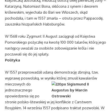
księżniczką austriacką, młodszą siostrą swej pierwszej żony –
Katarzyną. Natomiast Bona, skłócona z synem i dworem
królewskim, wyjechała do Bari we Włoszech, skąd
pochodziła, i tam w 1557 zmarła – otruta przez Pappacodę,
zausznika hiszpańskich Habsburgów.
W 1568 roku Zygmunt II August zaciągnął od Księstwa
Pomorskiego pożyczkę na kwotę 100 000 talarów, którą jego
następcy uważali za osobiste zobowiązanie króla i nie
poczuwali się do jej spłaty.
Polityka
W 1557 przeprowadził udaną demonstrację zbrojną, tzw.
wyprawę poswolską, w wyniku której zmusił kawalerów
mieczowych do
jednoznacznego
opowiedzenia się po
stronie polsko-litewskiej w jej konflikcie z Carstwem
Rosyjskim. 14 września 1557 podpisano traktat pozwolski. W