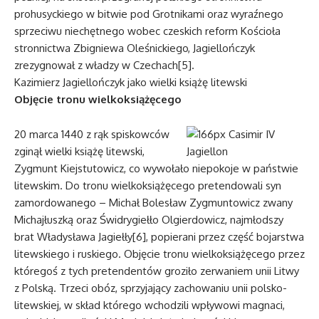
prohusyckiego w bitwie pod Grotnikami oraz wyraźnego
sprzeciwu niechętnego wobec czeskich reform Kościoła
stronnictwa Zbigniewa Oleśnickiego, Jagiellończyk
zrezygnował z władzy w Czechach[5].
Kazimierz Jagiellończyk jako wielki książę litewski
Objęcie tronu wielkoksiążęcego
20 marca 1440 z rąk spiskowców
zginął wielki książę litewski,
Zygmunt Kiejstutowicz, co wywołało niepokoje w państwie
litewskim. Do tronu wielkoksiążęcego pretendowali syn
zamordowanego – Michał Bolesław Zygmuntowicz zwany
Michajłuszką oraz Świdrygiełło Olgierdowicz, najmłodszy
brat Władysława Jagiełły[6], popierani przez część bojarstwa
litewskiego i ruskiego. Objęcie tronu wielkoksiążęcego przez
któregoś z tych pretendentów groziło zerwaniem unii Litwy
z Polską. Trzeci obóz, sprzyjający zachowaniu unii polsko-
litewskiej, w skład którego wchodzili wpływowi magnaci,