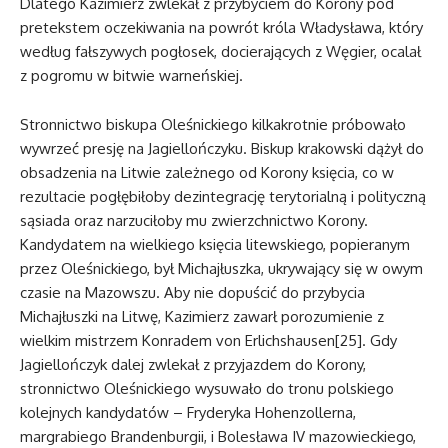
Dlatego Kazimierz zwlekał z przybyciem do Korony pod
pretekstem oczekiwania na powrót króla Władysława, który
według fałszywych pogłosek, docierających z Węgier, ocalał
z pogromu w bitwie warneńskiej.
Stronnictwo biskupa Oleśnickiego kilkakrotnie próbowało
wywrzeć presję na Jagiellończyku. Biskup krakowski dążył do
obsadzenia na Litwie zależnego od Korony księcia, co w
rezultacie pogłębiłoby dezintegrację terytorialną i polityczną
sąsiada oraz narzuciłoby mu zwierzchnictwo Korony.
Kandydatem na wielkiego księcia litewskiego, popieranym
przez Oleśnickiego, był Michajłuszka, ukrywający się w owym
czasie na Mazowszu. Aby nie dopuścić do przybycia
Michajłuszki na Litwę, Kazimierz zawarł porozumienie z
wielkim mistrzem Konradem von Erlichshausen[25]. Gdy
Jagiellończyk dalej zwlekał z przyjazdem do Korony,
stronnictwo Oleśnickiego wysuwało do tronu polskiego
kolejnych kandydatów – Fryderyka Hohenzollerna,
margrabiego Brandenburgii, i Bolesława IV mazowieckiego,