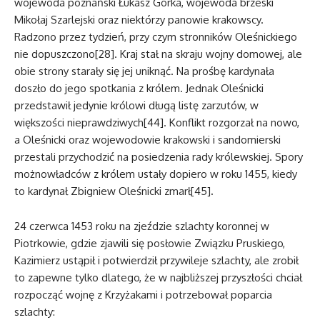
wojewoda poznański Łukasz Górka, wojewoda brzeski
Mikołaj Szarlejski oraz niektórzy panowie krakowscy.
Radzono przez tydzień, przy czym stronników Oleśnickiego
nie dopuszczono[28]. Kraj stał na skraju wojny domowej, ale
obie strony starały się jej uniknąć. Na prośbę kardynała
doszło do jego spotkania z królem. Jednak Oleśnicki
przedstawił jedynie królowi długą listę zarzutów, w
większości nieprawdziwych[44]. Konflikt rozgorzał na nowo,
a Oleśnicki oraz wojewodowie krakowski i sandomierski
przestali przychodzić na posiedzenia rady królewskiej. Spory
możnowładców z królem ustały dopiero w roku 1455, kiedy
to kardynał Zbigniew Oleśnicki zmarł[45]
.
24 czerwca 1453 roku na zjeździe szlachty koronnej w
Piotrkowie, gdzie zjawili się posłowie Związku Pruskiego,
Kazimierz ustąpił i potwierdził przywileje szlachty, ale zrobił
to zapewne tylko dlatego, że w najbliższej przyszłości chciał
rozpocząć wojnę z Krzyżakami i potrzebował poparcia
szlachty: