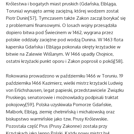
Królestwa i bogatych miast pruskich (Gdańska, Elbląga,
Torunia) wynajęto armię zaciężną, której wodzem został
Piotr Dunin[57]. Tymczasem także Zakon zaczął borykać się
z problemami finansowymi. O losach wojny przesądziła
dopiero bitwa pod Świecinem w 1462, wygrana przez
polskie oddziały zaciężne pod wodzą Dunina. W 1463 flota
kaperska Gdańska i Elbląga pokonała okręty krzyżackie w
bitwie na Zalewie Wiślanym. W 1466 upadły Chojnice,
ostatni krzyżacki punkt oporu i Zakon poprosił o pokój[58].
Rokowania prowadzono w październiku 1466 w Toruniu. 19
października 1466 Kazimierz, wielki mistrz krzyżacki Ludwig
von Erlichshausen, legat papieski, przedstawiciele Związku
Pruskiego, senatorowie i możnowładcy podpisali traktat
pokojowy[59]. Polska uzyskiwała Pomorze Gdańskie,
Malbork, Elbląg, ziemię chełmińską i michałowską oraz
biskupstwo warmińskie jako tzw. Prusy Królewskie.
Pozostała część Prus (Prusy Zakonne) została przy
Krzyżakach jako lenno Polski. Każdy nowy mistrz był