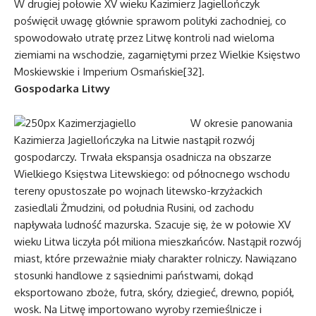
W drugiej połowie XV wieku Kazimierz Jagiellończyk
poświęcił uwagę głównie sprawom polityki zachodniej, co
spowodowało utratę przez Litwę kontroli nad wieloma
ziemiami na wschodzie, zagarniętymi przez Wielkie Księstwo
Moskiewskie i Imperium Osmańskie[32].
Gospodarka Litwy
W okresie panowania
Kazimierza Jagiellończyka na Litwie nastąpił rozwój
gospodarczy. Trwała ekspansja osadnicza na obszarze
Wielkiego Księstwa Litewskiego: od północnego wschodu
tereny opustoszałe po wojnach litewsko-krzyżackich
zasiedlali Żmudzini, od południa Rusini, od zachodu
napływała ludność mazurska. Szacuje się, że w połowie XV
wieku Litwa liczyła pół miliona mieszkańców. Nastąpił rozwój
miast, które przeważnie miały charakter rolniczy. Nawiązano
stosunki handlowe z sąsiednimi państwami, dokąd
eksportowano zboże, futra, skóry, dziegieć, drewno, popiół,
wosk. Na Litwę importowano wyroby rzemieślnicze i