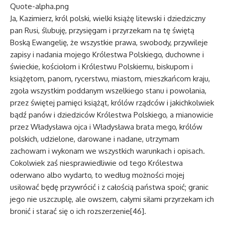
Quote-alpha.png
Ja, Kazimierz, król polski, wielki książę litewski i dziedziczny
pan Rusi, ślubuję, przysięgam i przyrzekam na tę świętą
Boską Ewangelię, że wszystkie prawa, swobody, przywileje
zapisy i nadania mojego Królestwa Polskiego, duchowne i
świeckie, kościołom i Królestwu Polskiemu, biskupom i
książętom, panom, rycerstwu, miastom, mieszkańcom kraju,
zgoła wszystkim poddanym wszelkiego stanu i powołania,
przez świętej pamięci książąt, królów rządców i jakichkolwiek
bądź panów i dziedziców Królestwa Polskiego, a mianowicie
przez Władysława ojca i Władysława brata mego, królów
polskich, udzielone, darowane i nadane, utrzymam
zachowam i wykonam we wszystkich warunkach i opisach.
Cokolwiek zaś niesprawiedliwie od tego Królestwa
oderwano albo wydarto, to według możności mojej
usiłować będę przywrócić i z całością państwa spoić; granic
jego nie uszczuplę, ale owszem, całymi siłami przyrzekam ich
bronić i starać się o ich rozszerzenie[46].