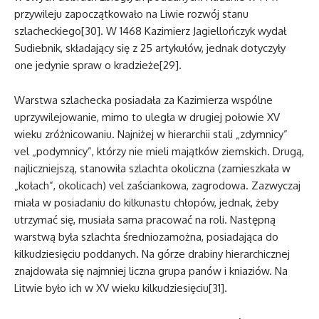
przywileju zapoczątkowało na Liwie rozwój stanu
szlacheckiego[30]. W 1468 Kazimierz Jagiellończyk wydał
Sudiebnik, składający się z 25 artykułów, jednak dotyczyły
one jedynie spraw o kradzieże[29].
Warstwa szlachecka posiadała za Kazimierza wspólne
uprzywilejowanie, mimo to uległa w drugiej połowie XV
wieku zróżnicowaniu. Najniżej w hierarchii stali „zdymnicy”
vel „podymnicy”, którzy nie mieli majątków ziemskich. Drugą,
najliczniejszą, stanowiła szlachta okoliczna (zamieszkała w
„kołach”, okolicach) vel zaściankowa, zagrodowa. Zazwyczaj
miała w posiadaniu do kilkunastu chłopów, jednak, żeby
utrzymać się, musiała sama pracować na roli. Następną
warstwą była szlachta średniozamożna, posiadająca do
kilkudziesięciu poddanych. Na górze drabiny hierarchicznej
znajdowała się najmniej liczna grupa panów i kniaziów. Na
Litwie było ich w XV wieku kilkudziesięciu[31].