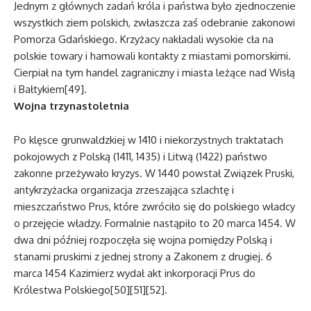
Jednym z głównych zadań króla i państwa było zjednoczenie
wszystkich ziem polskich, zwłaszcza zaś odebranie zakonowi
Pomorza Gdańskiego. Krzyżacy nakładali wysokie cła na
polskie towary i hamowali kontakty z miastami pomorskimi.
Cierpiał na tym handel zagraniczny i miasta leżące nad Wisłą
i Bałtykiem[49].
Wojna trzynastoletnia
Po klęsce grunwaldzkiej w 1410 i niekorzystnych traktatach
pokojowych z Polską (1411, 1435) i Litwą (1422) państwo
zakonne przeżywało kryzys. W 1440 powstał Związek Pruski,
antykrzyżacka organizacja zrzeszająca szlachtę i
mieszczaństwo Prus, które zwróciło się do polskiego władcy
o przejęcie władzy. Formalnie nastąpiło to 20 marca 1454. W
dwa dni później rozpoczęła się wojna pomiędzy Polską i
stanami pruskimi z jednej strony a Zakonem z drugiej. 6
marca 1454 Kazimierz wydał akt inkorporacji Prus do
Królestwa Polskiego[50][51][52].