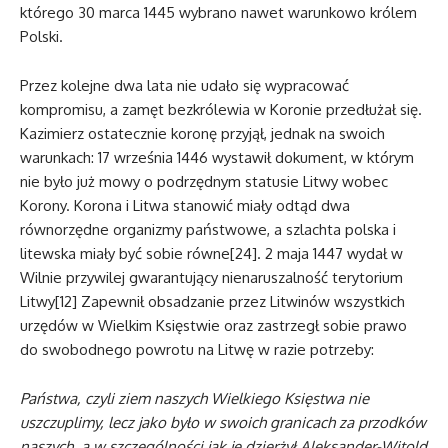
którego 30 marca 1445 wybrano nawet warunkowo królem
Polski.
Przez kolejne dwa lata nie udało się wypracować
kompromisu, a zamęt bezkrólewia w Koronie przedłużał się.
Kazimierz ostatecznie koronę przyjął, jednak na swoich
warunkach: 17 września 1446 wystawił dokument, w którym
nie było już mowy o podrzędnym statusie Litwy wobec
Korony. Korona i Litwa stanowić miały odtąd dwa
równorzędne organizmy państwowe, a szlachta polska i
litewska miały być sobie równe[24]. 2 maja 1447 wydał w
Wilnie przywilej gwarantujący nienaruszalność terytorium
Litwy[12] Zapewnił obsadzanie przez Litwinów wszystkich
urzędów w Wielkim Księstwie oraz zastrzegł sobie prawo
do swobodnego powrotu na Litwę w razie potrzeby:
Państwa, czyli ziem naszych Wielkiego Księstwa nie
uszczuplimy, lecz jako było w swoich granicach za przodków
naszych, a w szczególności jak je dzierżył Aleksander-Witold