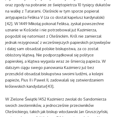
oraz zgody na pobranie ze świętopietrza 10 tysięcy dukatów
na walkę z Tatarami. Oleśnicki w tym sporze popierał
antypapieża Feliksa V (za co dostał kapelusz kardynalski)
[42]. W 1449 Mikołaj pokonał Feliksa, zyskał powszechne
uznanie w Kościele i nie potrzebował już Kazimierza,
pogodził się natomiast z Oleśnickim. Król nie zamierzał
jednak rezygnować z wcześniejszych papieskich przywilejów
i dalej sam obsadzał polskie biskupstwa, za co został
obłożony klątwą. Nie podporządkował się polityce
papieskiej, a klątwa wygasła wraz ze śmiercią papieża. W
dalszym ciągu swego panowania Kazimierz już bez
przeszkód obsadzał biskupstwa swoimi ludźmi, a kolejni
papieże, Pius II i Paweł II, zadowalali się zatwierdzaniem
królewskich kandydatur[43].
W Zielone Świątki 1452 Kazimierz zwołał do Sandomierza
swoich zwolenników, a jednocześnie przeciwników
Oleśnickiego, takich jak biskup włocławski Jan Gruszczyński,