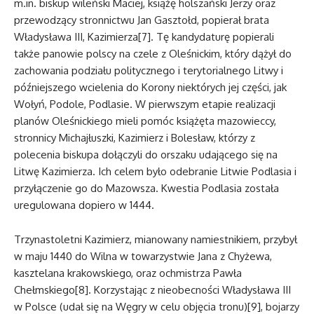
m.in. biskup wileński Maciej, książę holszański Jerzy oraz
przewodzący stronnictwu Jan Gasztołd, popierał brata
Władysława III, Kazimierza[7]. Tę kandydaturę popierali
także panowie polscy na czele z Oleśnickim, który dążył do
zachowania podziału politycznego i terytorialnego Litwy i
późniejszego wcielenia do Korony niektórych jej części, jak
Wołyń, Podole, Podlasie. W pierwszym etapie realizacji
planów Oleśnickiego mieli pomóc książęta mazowieccy,
stronnicy Michajłuszki, Kazimierz i Bolesław, którzy z
polecenia biskupa dołączyli do orszaku udającego się na
Litwę Kazimierza. Ich celem było odebranie Litwie Podlasia i
przyłączenie go do Mazowsza. Kwestia Podlasia została
uregulowana dopiero w 1444.
Trzynastoletni Kazimierz, mianowany namiestnikiem, przybył
w maju 1440 do Wilna w towarzystwie Jana z Chyżewa,
kasztelana krakowskiego, oraz ochmistrza Pawła
Chełmskiego[8]. Korzystając z nieobecności Władysława III
w Polsce (udał się na Węgry w celu objęcia tronu)[9], bojarzy