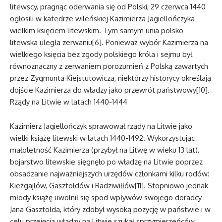
litewscy, pragnąc oderwania się od Polski, 29 czerwca 1440
ogłosili w katedrze wileńskiej Kazimierza Jagiellończyka
wielkim księciem litewskim. Tym samym unia polsko-
litewska uległa zerwaniu[6]. Ponieważ wybór Kazimierza na
wielkiego księcia bez zgody polskiego króla i sejmu był
równoznaczny z zerwaniem porozumień z Polską zawartych
przez Zygmunta Kiejstutowicza, niektórzy historycy określają
dojście Kazimierza do władzy jako przewrót państwowy[10].
Rządy na Litwie w latach 1440-1444
Kazimierz Jagiellończyk sprawował rządy na Litwie jako
wielki książę litewski w latach 1440-1492. Wykorzystując
małoletność Kazimierza (przybył na Litwę w wieku 13 lat),
bojarstwo litewskie sięgnęło po władzę na Litwie poprzez
obsadzanie najważniejszych urzędów członkami kilku rodów:
Kieżgajłów, Gasztołdów i Radziwiłłów[11]. Stopniowo jednak
młody książę uwolnił się spod wpływów swojego doradcy
Jana Gasztołda, który zdobył wysoką pozycję w państwie i w
celu przejęcia władzy na Litwie szukał sprzymierzeńców