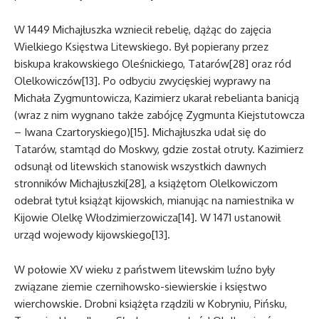
W 1449 Michajłuszka wzniecił rebelię, dążąc do zajęcia
Wielkiego Księstwa Litewskiego. Był popierany przez
biskupa krakowskiego Oleśnickiego, Tatarów[28] oraz ród
Olelkowiczów[13]. Po odbyciu zwycięskiej wyprawy na
Michała Zygmuntowicza, Kazimierz ukarał rebelianta banicją
(wraz z nim wygnano także zabójcę Zygmunta Kiejstutowcza
– Iwana Czartoryskiego)[15]. Michajłuszka udał się do
Tatarów, stamtąd do Moskwy, gdzie został otruty. Kazimierz
odsunął od litewskich stanowisk wszystkich dawnych
stronników Michajłuszki[28], a książętom Olelkowiczom
odebrał tytuł książąt kijowskich, mianując na namiestnika w
Kijowie Olelkę Włodzimierzowicza[14]. W 1471 ustanowił
urząd wojewody kijowskiego[13].
W połowie XV wieku z państwem litewskim luźno były
związane ziemie czernihowsko-siewierskie i księstwo
wierchowskie. Drobni książęta rządzili w Kobryniu, Pińsku,