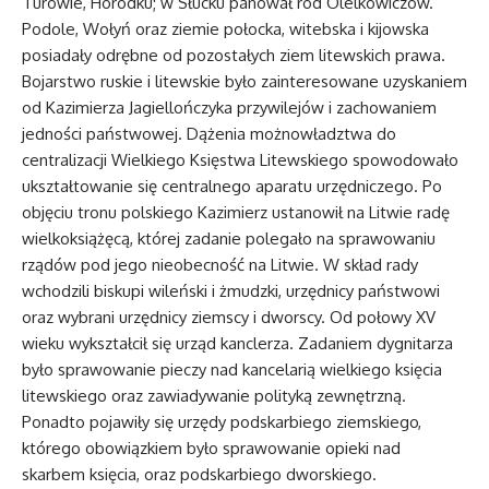
Turowie, Horodku; w Słucku panował ród Olelkowiczów.
Podole, Wołyń oraz ziemie połocka, witebska i kijowska
posiadały odrębne od pozostałych ziem litewskich prawa.
Bojarstwo ruskie i litewskie było zainteresowane uzyskaniem
od Kazimierza Jagiellończyka przywilejów i zachowaniem
jedności państwowej. Dążenia możnowładztwa do
centralizacji Wielkiego Księstwa Litewskiego spowodowało
ukształtowanie się centralnego aparatu urzędniczego. Po
objęciu tronu polskiego Kazimierz ustanowił na Litwie radę
wielkoksiążęcą, której zadanie polegało na sprawowaniu
rządów pod jego nieobecność na Litwie. W skład rady
wchodzili biskupi wileński i żmudzki, urzędnicy państwowi
oraz wybrani urzędnicy ziemscy i dworscy. Od połowy XV
wieku wykształcił się urząd kanclerza. Zadaniem dygnitarza
było sprawowanie pieczy nad kancelarią wielkiego księcia
litewskiego oraz zawiadywanie polityką zewnętrzną.
Ponadto pojawiły się urzędy podskarbiego ziemskiego,
którego obowiązkiem było sprawowanie opieki nad
skarbem księcia, oraz podskarbiego dworskiego.