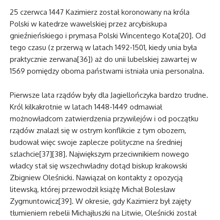
25 czerwca 1447 Kazimierz został koronowany na króla
Polski w katedrze wawelskiej przez arcybiskupa
gnieźnieńskiego i prymasa Polski Wincentego Kota[20]. Od
tego czasu (z przerwą w latach 1492-1501, kiedy unia była
praktycznie zerwana[36]) aż do unii lubelskiej zawartej w
1569 pomiędzy oboma państwami istniała unia personalna.
Pierwsze lata rządów były dla Jagiellończyka bardzo trudne.
Król kilkakrotnie w latach 1448-1449 odmawiał
możnowładcom zatwierdzenia przywilejów i od początku
rządów znalazł się w ostrym konflikcie z tym obozem,
budował więc swoje zaplecze polityczne na średniej
szlachcie[37][38]. Największym przeciwnikiem nowego
władcy stał się wszechwładny dotąd biskup krakowski
Zbigniew Oleśnicki. Nawiązał on kontakty z opozycją
litewską, której przewodził książę Michał Bolesław
Zygmuntowicz[39]. W okresie, gdy Kazimierz był zajęty
tłumieniem rebelii Michajłuszki na Litwie, Oleśnicki został