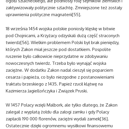
ogółu szlacheckiego, ale podniosły rolę sejmików ziemskich i
zaktywizowały politycznie szlachtę. Zmniejszone też zostały
uprawnienia polityczne magnaterii[55].
18 września 1454 wojska polskie poniosły klęskę w bitwie
pod Chojnicami, a Krzyżacy odzyskali dużą część straconych
twierdz[56]. Wielkim problemem Polski był brak pieniędzy,
których Zakon miał jeszcze pod dostatkiem. Pospolite
ruszenie było całkowicie nieprzydatne w zdobywaniu
nowoczesnych twierdz. Trzeba było wynająć wojska
zaciężne. W dodatku Zakon nadal cieszył się poparciem
cesarza i papieża, co było niezgodne z postanowieniami
traktatu brzeskiego z 1435. Papież rzucił klątwę na
Kazimierza Jagiellończyka i Związek Pruski.
W 1457 Polacy wzięli Malbork, ale tylko dlatego, że Zakon
zalegał z wypłatą żołdu dla załogi zamku i gdy Polacy
zapłacili 190 000 florenów, zaciężni wydali zamek[36].
Ostatecznie dzięki ogromnemu wysiłkowi finansowemu