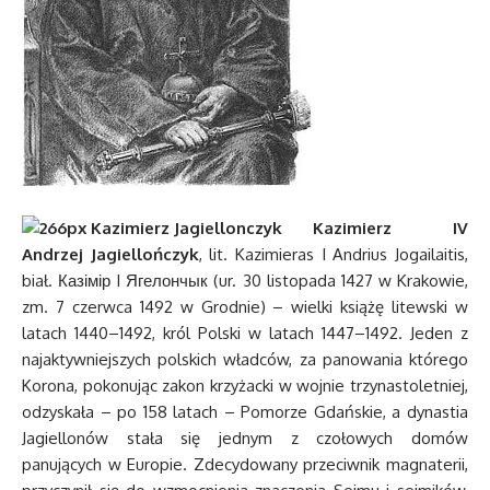
Kazimierz IV
Andrzej Jagiellończyk
, lit. Kazimieras I Andrius Jogailaitis,
biał. Казімір I Ягелончык (ur. 30 listopada 1427 w Krakowie,
zm. 7 czerwca 1492 w Grodnie) – wielki książę litewski w
latach 1440–1492, król Polski w latach 1447–1492. Jeden z
najaktywniejszych polskich władców, za panowania którego
Korona, pokonując zakon krzyżacki w wojnie trzynastoletniej,
odzyskała – po 158 latach – Pomorze Gdańskie, a dynastia
Jagiellonów stała się jednym z czołowych domów
panujących w Europie. Zdecydowany przeciwnik magnaterii,