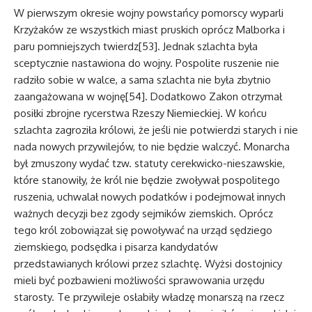
W pierwszym okresie wojny powstańcy pomorscy wyparli
Krzyżaków ze wszystkich miast pruskich oprócz Malborka i
paru pomniejszych twierdz[53]. Jednak szlachta była
sceptycznie nastawiona do wojny. Pospolite ruszenie nie
radziło sobie w walce, a sama szlachta nie była zbytnio
zaangażowana w wojnę[54]. Dodatkowo Zakon otrzymał
posiłki zbrojne rycerstwa Rzeszy Niemieckiej. W końcu
szlachta zagroziła królowi, że jeśli nie potwierdzi starych i nie
nada nowych przywilejów, to nie będzie walczyć. Monarcha
był zmuszony wydać tzw. statuty cerekwicko-nieszawskie,
które stanowiły, że król nie będzie zwoływał pospolitego
ruszenia, uchwalał nowych podatków i podejmował innych
ważnych decyzji bez zgody sejmików ziemskich. Oprócz
tego król zobowiązał się powoływać na urząd sędziego
ziemskiego, podsędka i pisarza kandydatów
przedstawianych królowi przez szlachtę. Wyżsi dostojnicy
mieli być pozbawieni możliwości sprawowania urzędu
starosty. Te przywileje osłabiły władzę monarszą na rzecz