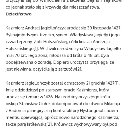
przyczynił się do wzmocnienia znaczenia Sejmu i sejmików,
co jednak stało się z krzywdą dla mieszczaństwa.
Dzieciństwo
Kazimierz Andrzej Jagiellończyk urodził się 30 listopada 1427.
Był najmłodszym, trzecim, synem Władysława Jagiełły i jego
czwartej żony, Zofii Holszańskiej, córki kniazia Andrzeja
Holszańskiego[1]. W chwili narodzin syna Władysław Jagiełło
miał 70 lat. Jego żona, młodsza od króla o 48 lat, była
podejrzewana o zdradę. Dopiero uroczysta przysięga, że
jest niewinna, oczyściła ją z zarzutów[2].
Kazimierz Jagiellończyk został ochrzczony 21 grudnia 1427[1].
Imię odziedziczył po starszym bracie Kazimierzu, który
urodził się i zmarł w 1426. Na urodziny przyszłego króla
biskup Stanisław Ciołek dokomponował do utworu Mikołaja
z Radomia panegiryczną kontrafakturę Hystorigraphi aciem
mentis, opiewającą, oprócz nowo narodzonego Kazimierza,
także parę królewską[2]. Królewicz wychowywany był pod