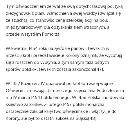
Tym oświadczeniem zerwał ze swą dotychczasową polityką,
zrezygnował z planu wzmocnienia swej władzy i związał się
ze szlachtą, co stanowiło cenę szerokiej akcji na polu
międzynarodowym dla odzyskania ziem utraconych, a
przede wszystkim Pomorza.
W kwietniu 1454 roku na zjeździe panów litewskich w
Brześciu król i przedstawiciele Korony oznajmili, że wycofują
się z roszczeń do Wołynia, a tym samym faza ostrych
sporów polsko-litewskich została zakończona[47].
W 1452 Kazimierz IV opanował po krótkotrwałej wojnie
Oświęcim, zmuszając tamtejszego księcia Jana IV do złożenia
mu 19 marca 1454 hołdu lennego. W 1456 Polska zhołdowała
księstwo zatorskie. 21 lutego 1457 polski monarcha
ostatecznie zakupił księstwo oświęcimskie i włączył je do
Korony, ale był to ostatni sukces na Śląsku[48].