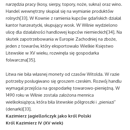
narzędzia pracy (kosy, sierpy, topory, noże, sukna) oraz wino.
Handel wewnętrzny skupiał się na wymianie produktów
rolnych[33]. W Kownie z ramienia kupców gdańskich działał
kantor hanzeatycki, skupujący wosk. W Wilnie wydzielono
ulicę dla działalności handlowej kupców niemieckich[34]. Na
skutek zapotrzebowania w Europie Zachodniej na zboże,
jeden z towarów, który eksportowało Wielkie Księstwo
Litewskie w XV wieku, rozwinęła się gospodarka
folwarczna[35].
Litwa nie biła własnej monety od czasów Witolda. W razie
potrzeby posługiwano się groszem czeskim. Rozwój handlu
wymagał przejścia na gospodarkę towarowo-pieniężną. W
1490 roku w Wilnie została założona mennica
wielkoksiążęca, która biła litewskie półgroszki i „pieniazi”
(denarki)[33].
Kazimierz Jagiellończyk jako król Polski
Król Kazimierz IV (XV wiek)