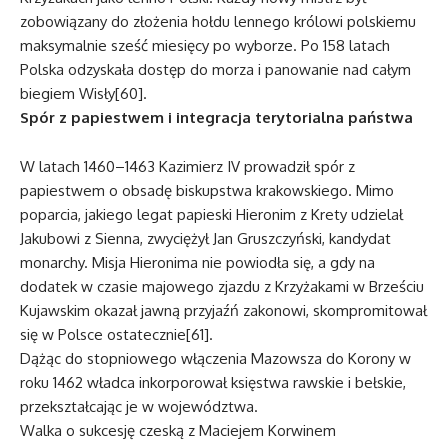
zobowiązany do złożenia hołdu lennego królowi polskiemu
maksymalnie sześć miesięcy po wyborze. Po 158 latach
Polska odzyskała dostęp do morza i panowanie nad całym
biegiem Wisły[60].
Spór z papiestwem i integracja terytorialna państwa
W latach 1460–1463 Kazimierz IV prowadził spór z
papiestwem o obsadę biskupstwa krakowskiego. Mimo
poparcia, jakiego legat papieski Hieronim z Krety udzielał
Jakubowi z Sienna, zwyciężył Jan Gruszczyński, kandydat
monarchy. Misja Hieronima nie powiodła się, a gdy na
dodatek w czasie majowego zjazdu z Krzyżakami w Brześciu
Kujawskim okazał jawną przyjaźń zakonowi, skompromitował
się w Polsce ostatecznie[61].
Dążąc do stopniowego włączenia Mazowsza do Korony w
roku 1462 władca inkorporował księstwa rawskie i bełskie,
przekształcając je w województwa.
Walka o sukcesję czeską z Maciejem Korwinem