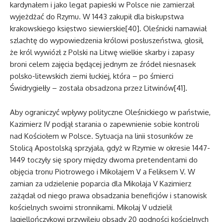
kardynałem i jako legat papieski w Polsce nie zamierzał
wyjeżdżać do Rzymu. W 1443 zakupił dla biskupstwa
krakowskiego księstwo siewierskie[40]. Oleśnicki namawiał
szlachtę do wypowiedzenia królowi posłuszeństwa, głosił,
że król wywiózł z Polski na Litwę wielkie skarby i zapasy
broni celem zajęcia będącej jednym ze źródeł niesnasek
polsko-litewskich ziemi łuckiej, która – po śmierci
Świdrygiełły – została obsadzona przez Litwinów[41].
Aby ograniczyć wpływy polityczne Oleśnickiego w państwie,
Kazimierz IV podjął starania o zapewnienie sobie kontroli
nad Kościołem w Polsce. Sytuacja na linii stosunków ze
Stolicą Apostolską sprzyjała, gdyż w Rzymie w okresie 1447-
1449 toczyły się spory między dwoma pretendentami do
objęcia tronu Piotrowego i Mikołajem V a Feliksem V. W
zamian za udzielenie poparcia dla Mikołaja V Kazimierz
zażądał od niego prawa obsadzania beneficjów i stanowisk
kościelnych swoimi stronnikami. Mikołaj V udzielił
Jagiellończykowi przywileju obsady 20 godności kościelnych