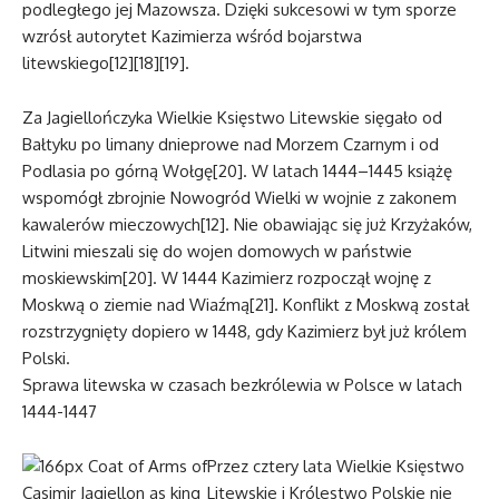
podległego jej Mazowsza. Dzięki sukcesowi w tym sporze
wzrósł autorytet Kazimierza wśród bojarstwa
litewskiego[12][18][19].
Za Jagiellończyka Wielkie Księstwo Litewskie sięgało od
Bałtyku po limany dnieprowe nad Morzem Czarnym i od
Podlasia po górną Wołgę[20]. W latach 1444–1445 książę
wspomógł zbrojnie Nowogród Wielki w wojnie z zakonem
kawalerów mieczowych[12]. Nie obawiając się już Krzyżaków,
Litwini mieszali się do wojen domowych w państwie
moskiewskim[20]. W 1444 Kazimierz rozpoczął wojnę z
Moskwą o ziemie nad Wiaźmą[21]. Konflikt z Moskwą został
rozstrzygnięty dopiero w 1448, gdy Kazimierz był już królem
Polski.
Sprawa litewska w czasach bezkrólewia w Polsce w latach
1444-1447
Przez cztery lata Wielkie Księstwo
Litewskie i Królestwo Polskie nie