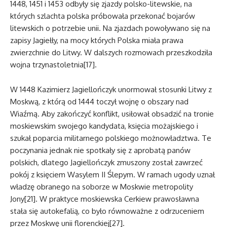
1448, 1451 i 1453 odbyły się zjazdy polsko-litewskie, na
których szlachta polska próbowała przekonać bojarów
litewskich o potrzebie unii. Na zjazdach powoływano się na
zapisy Jagiełły, na mocy których Polska miała prawa
zwierzchnie do Litwy. W dalszych rozmowach przeszkodziła
wojna trzynastoletnia[17].
W 1448 Kazimierz Jagiellończyk unormował stosunki Litwy z
Moskwą, z którą od 1444 toczył wojnę o obszary nad
Wiaźmą. Aby zakończyć konflikt, usiłował obsadzić na tronie
moskiewskim swojego kandydata, księcia możajskiego i
szukał poparcia militarnego polskiego możnowładztwa. Te
poczynania jednak nie spotkały się z aprobatą panów
polskich, dlatego Jagiellończyk zmuszony został zawrzeć
pokój z księciem Wasylem II Ślepym. W ramach ugody uznał
władzę obranego na soborze w Moskwie metropolity
Jony[21]. W praktyce moskiewska Cerkiew prawosławna
stała się autokefalią, co było równoważne z odrzuceniem
przez Moskwę unii florenckiej[27].