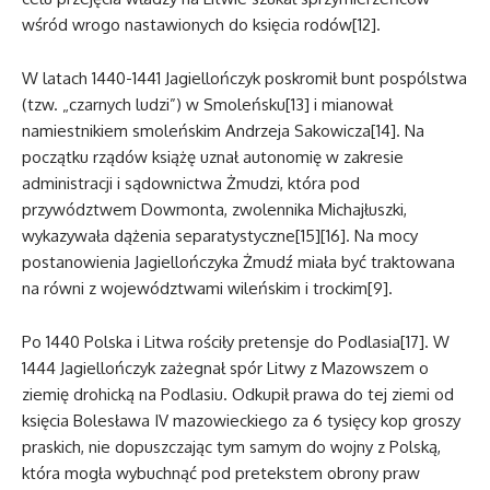
wśród wrogo nastawionych do księcia rodów[12].
W latach 1440-1441 Jagiellończyk poskromił bunt pospólstwa
(tzw. „czarnych ludzi”) w Smoleńsku[13] i mianował
namiestnikiem smoleńskim Andrzeja Sakowicza[14]. Na
początku rządów książę uznał autonomię w zakresie
administracji i sądownictwa Żmudzi, która pod
przywództwem Dowmonta, zwolennika Michajłuszki,
wykazywała dążenia separatystyczne[15][16]. Na mocy
postanowienia Jagiellończyka Żmudź miała być traktowana
na równi z województwami wileńskim i trockim[9].
Po 1440 Polska i Litwa rościły pretensje do Podlasia[17]. W
1444 Jagiellończyk zażegnał spór Litwy z Mazowszem o
ziemię drohicką na Podlasiu. Odkupił prawa do tej ziemi od
księcia Bolesława IV mazowieckiego za 6 tysięcy kop groszy
praskich, nie dopuszczając tym samym do wojny z Polską,
która mogła wybuchnąć pod pretekstem obrony praw