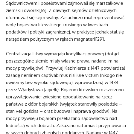
Sądownictwem i poselstwami zajmowali się marszałkowie
ziemski i dworski[16]. Z dawnych sejmów dzielnicowych
uformował się sejm walny. Zasadniczo miał reprezentować
wolę bojarstwa litewskiego i ruskiego w kwestiach
podatków i polityki zagranicznej, w praktyce jednak stał się
narzędziem politycznym w rękach magnaterii[29].
Centralizacja Litwy wymagała kodyfikacji prawnej (dotąd
poszczególne ziemie miały własne prawa, nadane im na
mocy przywilejów). Przywilej Kazimierza z 1447 potwierdzał
zasadę neminem captivabimus nisi iure victum (nikogo nie
uwięzimy bez wyroku sądowego), wprowadzoną w 1434
przez Władysława Jagiełłę. Bojarom litewskim rozszerzono
uprzywilejowanie: zniesiono opodatkowanie na rzecz
państwa z dóbr bojarskich (wyjątek stanowiły posiedzie –
stan vel gościna – oraz budowa i naprawa grodów). Na
mocy przywileju bojarom przekazano sądownictwo nad
ludnością w ich dobrach. Zakazano natomiast przyjmowania
w swych dobrach zbiegłych poddanych. Nadanie w 1447