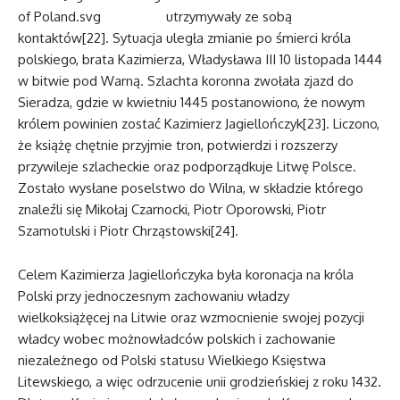
utrzymywały ze sobą
kontaktów[22]. Sytuacja uległa zmianie po śmierci króla
polskiego, brata Kazimierza, Władysława III 10 listopada 1444
w bitwie pod Warną. Szlachta koronna zwołała zjazd do
Sieradza, gdzie w kwietniu 1445 postanowiono, że nowym
królem powinien zostać Kazimierz Jagiellończyk[23]. Liczono,
że książę chętnie przyjmie tron, potwierdzi i rozszerzy
przywileje szlacheckie oraz podporządkuje Litwę Polsce.
Zostało wysłane poselstwo do Wilna, w składzie którego
znaleźli się Mikołaj Czarnocki, Piotr Oporowski, Piotr
Szamotulski i Piotr Chrząstowski[24].
Celem Kazimierza Jagiellończyka była koronacja na króla
Polski przy jednoczesnym zachowaniu władzy
wielkoksiążęcej na Litwie oraz wzmocnienie swojej pozycji
władcy wobec możnowładców polskich i zachowanie
niezależnego od Polski statusu Wielkiego Księstwa
Litewskiego, a więc odrzucenie unii grodzieńskiej z roku 1432.