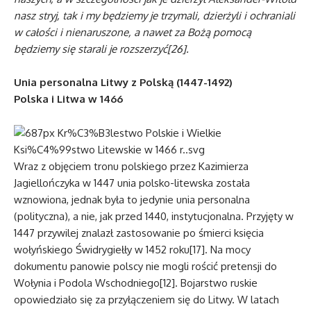
nasz stryj, tak i my będziemy je trzymali, dzierżyli i ochraniali
w całości i nienaruszone, a nawet za Bożą pomocą
będziemy się starali je rozszerzyć[26].
Unia personalna Litwy z Polską (1447-1492)
Polska i Litwa w 1466
Wraz z objęciem tronu polskiego przez Kazimierza
Jagiellończyka w 1447 unia polsko-litewska została
wznowiona, jednak była to jedynie unia personalna
(polityczna), a nie, jak przed 1440, instytucjonalna. Przyjęty w
1447 przywilej znalazł zastosowanie po śmierci księcia
wołyńskiego Świdrygiełły w 1452 roku[17]. Na mocy
dokumentu panowie polscy nie mogli rościć pretensji do
Wołynia i Podola Wschodniego[12]. Bojarstwo ruskie
opowiedziało się za przyłączeniem się do Litwy. W latach