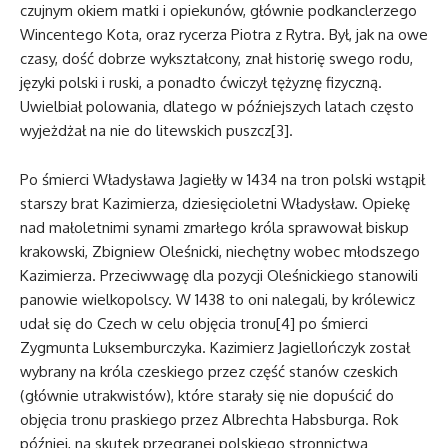
czujnym okiem matki i opiekunów, głównie podkanclerzego
Wincentego Kota, oraz rycerza Piotra z Rytra. Był, jak na owe
czasy, dość dobrze wykształcony, znał historię swego rodu,
języki polski i ruski, a ponadto ćwiczył tężyznę fizyczną.
Uwielbiał polowania, dlatego w późniejszych latach często
wyjeżdżał na nie do litewskich puszcz[3].
Po śmierci Władysława Jagiełły w 1434 na tron polski wstąpił
starszy brat Kazimierza, dziesięcioletni Władysław. Opiekę
nad małoletnimi synami zmarłego króla sprawował biskup
krakowski, Zbigniew Oleśnicki, niechętny wobec młodszego
Kazimierza. Przeciwwagę dla pozycji Oleśnickiego stanowili
panowie wielkopolscy. W 1438 to oni nalegali, by królewicz
udał się do Czech w celu objęcia tronu[4] po śmierci
Zygmunta Luksemburczyka. Kazimierz Jagiellończyk został
wybrany na króla czeskiego przez część stanów czeskich
(głównie utrakwistów), które starały się nie dopuścić do
objęcia tronu praskiego przez Albrechta Habsburga. Rok
później, na skutek przegranej polskiego stronnictwa