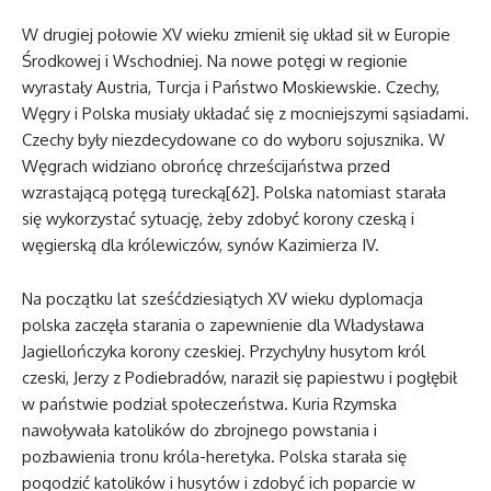
W drugiej połowie XV wieku zmienił się układ sił w Europie
Środkowej i Wschodniej. Na nowe potęgi w regionie
wyrastały Austria, Turcja i Państwo Moskiewskie. Czechy,
Węgry i Polska musiały układać się z mocniejszymi sąsiadami.
Czechy były niezdecydowane co do wyboru sojusznika. W
Węgrach widziano obrońcę chrześcijaństwa przed
wzrastającą potęgą turecką[62]. Polska natomiast starała
się wykorzystać sytuację, żeby zdobyć korony czeską i
węgierską dla królewiczów, synów Kazimierza IV.
Na początku lat sześćdziesiątych XV wieku dyplomacja
polska zaczęła starania o zapewnienie dla Władysława
Jagiellończyka korony czeskiej. Przychylny husytom król
czeski, Jerzy z Podiebradów, naraził się papiestwu i pogłębił
w państwie podział społeczeństwa. Kuria Rzymska
nawoływała katolików do zbrojnego powstania i
pozbawienia tronu króla-heretyka. Polska starała się
pogodzić katolików i husytów i zdobyć ich poparcie w