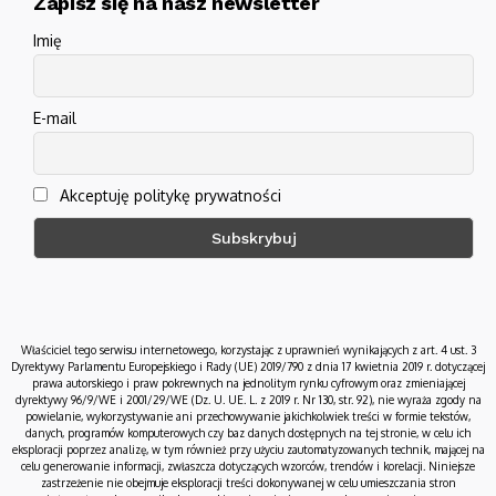
Zapisz się na nasz newsletter
Imię
E-mail
Akceptuję politykę prywatności
Właściciel tego serwisu internetowego, korzystając z uprawnień wynikających z art. 4 ust. 3
Dyrektywy Parlamentu Europejskiego i Rady (UE) 2019/790 z dnia 17 kwietnia 2019 r. dotyczącej
prawa autorskiego i praw pokrewnych na jednolitym rynku cyfrowym oraz zmieniającej
dyrektywy 96/9/WE i 2001/29/WE (Dz. U. UE. L. z 2019 r. Nr 130, str. 92), nie wyraża zgody na
powielanie, wykorzystywanie ani przechowywanie jakichkolwiek treści w formie tekstów,
danych, programów komputerowych czy baz danych dostępnych na tej stronie, w celu ich
eksploracji poprzez analizę, w tym również przy użyciu zautomatyzowanych technik, mającej na
celu generowanie informacji, zwłaszcza dotyczących wzorców, trendów i korelacji. Niniejsze
zastrzeżenie nie obejmuje eksploracji treści dokonywanej w celu umieszczania stron