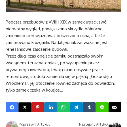
Podczas przebudów z XVIII i XIX w zamek utracił swój
pierwotny wygląd, powiększono skrzydło północne,
zmieniono sień wjazdową, poszerzono okna, a także
zamurowano krużganki. Nadal jednak zauważalne jest
renesansowe założenie budowli.
Przez długi czas obejście zamku odstraszało swoim
wyglądem, teraz natomiast, po wykupieniu przez
prywatnego inwestora, trwają tu intensywne prace
remontowe, stodoła zamieniła się w piękną „Gospodę u
Wrochema”, jej otoczenie również zachęca do odwiedzin,
tylko zamek czeka w kolejce…
Poprzewni Artykuł
Następny Artykuł