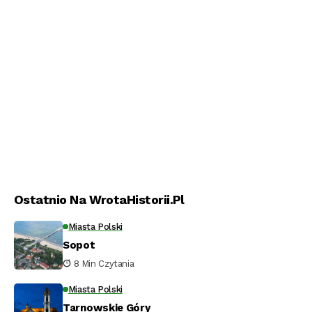
Ostatnio Na WrotaHistorii.pl
Miasta Polski
Sopot
8 Min Czytania
Miasta Polski
Tarnowskie Góry