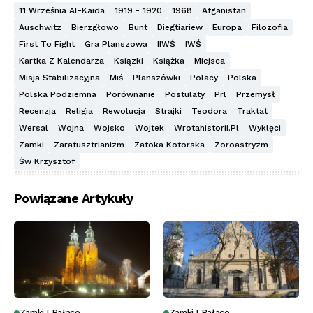
11 Września Al-Kaida
1919 - 1920
1968
Afganistan
Auschwitz
Bierzgłowo
Bunt
Diegtiariew
Europa
Filozofia
First To Fight
Gra Planszowa
IIWŚ
IWŚ
Kartka Z Kalendarza
Ksiązki
Książka
Miejsca
Misja Stabilizacyjna
Miś
Planszówki
Polacy
Polska
Polska Podziemna
Porównanie
Postulaty
Prl
Przemysł
Recenzja
Religia
Rewolucja
Strajki
Teodora
Traktat
Wersal
Wojna
Wojsko
Wojtek
Wrotahistorii.pl
Wyklęci
Zamki
Zaratusztrianizm
Zatoka Kotorska
Zoroastryzm
Św Krzysztof
Powiązane Artykuły
Zamki I Pałace
Zamki I Pałace