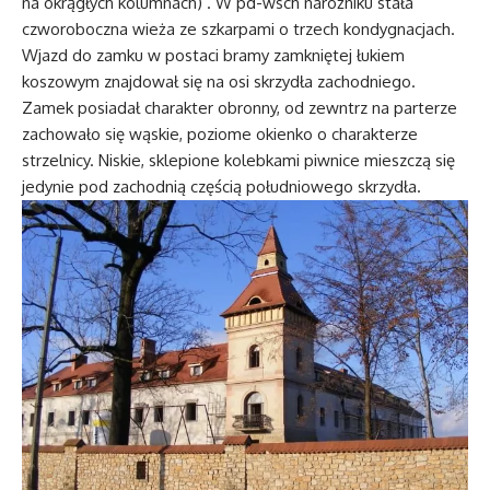
na okrągłych kolumnach) . W pd-wsch narożniku stała
czworoboczna wieża ze szkarpami o trzech kondygnacjach.
Wjazd do zamku w postaci bramy zamkniętej łukiem
koszowym znajdował się na osi skrzydła zachodniego.
Zamek posiadał charakter obronny, od zewntrz na parterze
zachowało się wąskie, poziome okienko o charakterze
strzelnicy. Niskie, sklepione kolebkami piwnice mieszczą się
jedynie pod zachodnią częścią południowego skrzydła.