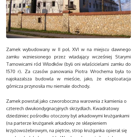
Zamek wybudowany w II poł. XVI w na miejscu dawnego
zamku wzniesionego przez władający wcześniej Starymi
Tarnowicami ród Włodków (byli oni właścicielami zamku do
1570 r). Za czasów panowania Piotra Wrochema była to
najokazalsza budowla w mieście, jako, że eksploatacja
górnicza przynosiła mu niemałe dochody.
Zamek powstał jako czworoboczna warownia z kamienia o
czterech dwukondygnacyjnych skrzydłach. Kwadratowy
dziedziniec pośrodku otoczony był arkadowymi krużgankami
(na parterze krużganek arkadowy ze sklepieniem
krzyżowożebrowym, na piętrze, strop krużganka opierał się