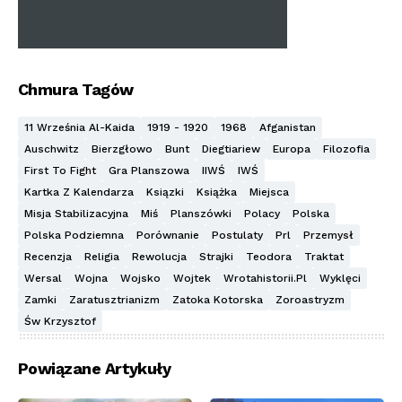
Chmura Tagów
11 Września Al-Kaida
1919 - 1920
1968
Afganistan
Auschwitz
Bierzgłowo
Bunt
Diegtiariew
Europa
Filozofia
First To Fight
Gra Planszowa
IIWŚ
IWŚ
Kartka Z Kalendarza
Ksiązki
Książka
Miejsca
Misja Stabilizacyjna
Miś
Planszówki
Polacy
Polska
Polska Podziemna
Porównanie
Postulaty
Prl
Przemysł
Recenzja
Religia
Rewolucja
Strajki
Teodora
Traktat
Wersal
Wojna
Wojsko
Wojtek
Wrotahistorii.pl
Wyklęci
Zamki
Zaratusztrianizm
Zatoka Kotorska
Zoroastryzm
Św Krzysztof
Powiązane Artykuły