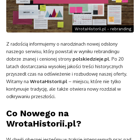
WrotaHistorii.pl - rebranding
Z radością informujemy o narodzinach nowej odsłony
naszego serwisu, który powstał w wyniku rebrandingu
dobrze znanej i cenionej strony
polskiedzieje.pl
. Po 20
latach dostarczania wysokiej jakości treści historycznych
przyszedł czas na odświeżenie i rozbudowę naszej oferty.
Witamy na
WrotaHistorii.pl
– miejscu, które nie tylko
kontynuuje tradycję, ale także otwiera nowy rozdział w
odkrywaniu przeszłości.
Co Nowego na
WrotaHistorii.pl?
W chwili obecnej jesteśmy w trakcie intensywnych prac nad