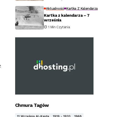
Aktualności
Kartka Z Kalendarza
Kartka z kalendarza – 7
września
1 Min Czytania
z
Chmura Tagów
11 Września Al-Kaida
1919 - 1920
1968