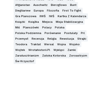
Afganistan
Auschwitz
Bierzgłowo
Bunt
Diegtiariew
Europa
Filozofia
First To Fight
Gra Planszowa
IIWŚ
IWŚ
Kartka Z Kalendarza
Ksiązki
Książka
Miejsca
Misja Stabilizacyjna
Miś
Planszówki
Polacy
Polska
Polska Podziemna
Porównanie
Postulaty
Prl
Przemysł
Recenzja
Religia
Rewolucja
Strajki
Teodora
Traktat
Wersal
Wojna
Wojsko
Wojtek
Wrotahistorii.pl
Wyklęci
Zamki
Zaratusztrianizm
Zatoka Kotorska
Zoroastryzm
Św Krzysztof