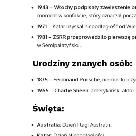
1943
–
Włochy podpisały zawieszenie br
moment w konflikcie, który oznaczał pocz
1971
– Katar uzyskał niepodległość od Wiel
1981
–
ZSRR przeprowadziło pierwszą p
w Semipałatyńsku.
Urodziny znanych osób:
1875
–
Ferdinand Porsche
, niemiecki inży
1965
–
Charlie Sheen
, amerykański aktor 
Święta:
Australia
: Dzień Flagi Australii.
Katar
: Dzień Niepodległości.