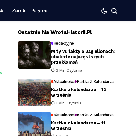
ki
Zamki I Pałace
Ostatnio Na WrotaHistorii.pl
Redakcyjne
Mity vs fakty o Jagiellonach:
obalenie najczęstszych
przekłamań
3 Min Czytania
Aktualności
Kartka Z Kalendarza
Kartka z kalendarza – 12
września
1 Min Czytania
Aktualności
Kartka Z Kalendarza
Kartka z kalendarza – 11
września