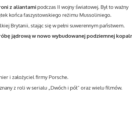
oni z aliantami
podczas II wojny światowej. Był to ważny
ątek końca faszystowskiego reżimu Mussoliniego.
kiej Brytanii, stając się w pełni suwerennym państwem.
róbę jądrową w nowo wybudowanej podziemnej kopaln
nier i założyciel firmy Porsche.
znany z roli w serialu „Dwóch i pół” oraz wielu filmów.