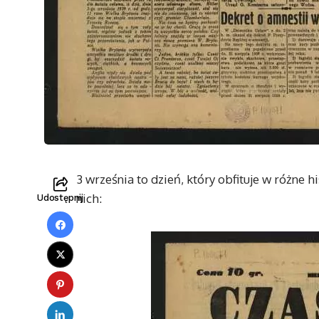
3 września to dzień, który obfituje w różne h
nich:
Udostępnij