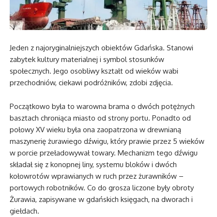
Jeden z najoryginalniejszych obiektów Gdańska. Stanowi
zabytek kultury materialnej i symbol stosunków
społecznych. Jego osobliwy kształt od wieków wabi
przechodniów, ciekawi podróżników, zdobi zdjęcia.
Początkowo była to warowna brama o dwóch potężnych
basztach chroniąca miasto od strony portu. Ponadto od
połowy XV wieku była ona zaopatrzona w drewnianą
maszynerię żurawiego dźwigu, który prawie przez 5 wieków
w porcie przeładowywał towary. Mechanizm tego dźwigu
składał się z konopnej liny, systemu bloków i dwóch
kołowrotów wprawianych w ruch przez żurawników –
portowych robotników. Co do grosza liczone były obroty
Żurawia, zapisywane w gdańskich księgach, na dworach i
giełdach.