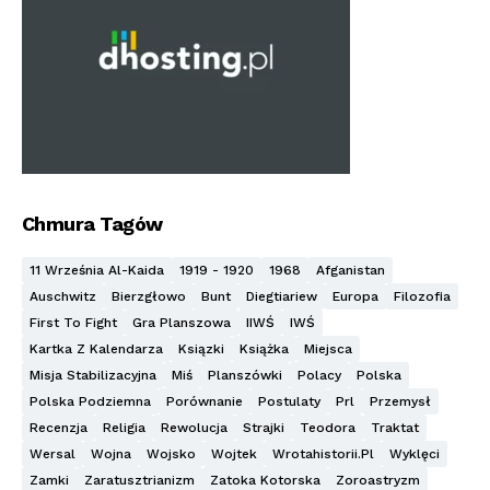
Chmura Tagów
11 Września Al-Kaida
1919 - 1920
1968
Afganistan
Auschwitz
Bierzgłowo
Bunt
Diegtiariew
Europa
Filozofia
First To Fight
Gra Planszowa
IIWŚ
IWŚ
Kartka Z Kalendarza
Ksiązki
Książka
Miejsca
Misja Stabilizacyjna
Miś
Planszówki
Polacy
Polska
Polska Podziemna
Porównanie
Postulaty
Prl
Przemysł
Recenzja
Religia
Rewolucja
Strajki
Teodora
Traktat
Wersal
Wojna
Wojsko
Wojtek
Wrotahistorii.pl
Wyklęci
Zamki
Zaratusztrianizm
Zatoka Kotorska
Zoroastryzm