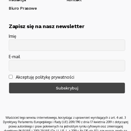
Biuro Prasowe
Zapisz się na nasz newsletter
Imię
E-mail
Akceptuję politykę prywatności
Właściciel tego serwisu internetowego, korzystając z uprawnień wynikających z art. 4 ust. 3
Dyrektywy Parlamentu Europejskiego i Rady (UE) 2019/790 z dnia 17 kwietnia 2019 r. dotyczącej
prawa autorskiego i praw pokrewnych na jednolitym rynku cyfrowym oraz zmieniającej
dyrektywy 96/9/WE i 2001/29/WE (Dz. U. UE. L. z 2019 r. Nr 130, str. 92), nie wyraża zgody na