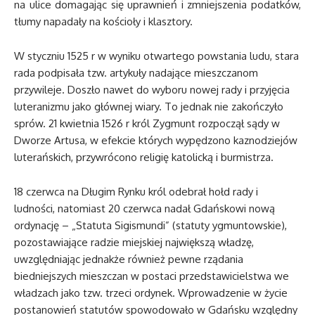
na ulice domagając się uprawnień i zmniejszenia podatków,
tłumy napadały na kościoły i klasztory.
W styczniu 1525 r w wyniku otwartego powstania ludu, stara
rada podpisała tzw. artykuły nadające mieszczanom
przywileje. Doszło nawet do wyboru nowej rady i przyjęcia
luteranizmu jako głównej wiary. To jednak nie zakończyło
sprów. 21 kwietnia 1526 r król Zygmunt rozpoczął sądy w
Dworze Artusa, w efekcie których wypędzono kaznodziejów
luterańskich, przywrócono religię katolicką i burmistrza.
18 czerwca na Długim Rynku król odebrał hołd rady i
ludności, natomiast 20 czerwca nadał Gdańskowi nową
ordynację – „Statuta Sigismundi” (statuty ygmuntowskie),
pozostawiające radzie miejskiej największą władzę,
uwzględniając jednakże również pewne rządania
biedniejszych mieszczan w postaci przedstawicielstwa we
władzach jako tzw. trzeci ordynek. Wprowadzenie w życie
postanowień statutów spowodowało w Gdańsku względny