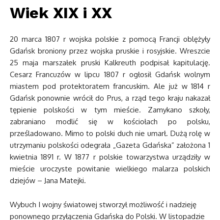
Wiek XIX i XX
20 marca 1807 r wojska polskie z pomocą Francji oblężyły
Gdańsk broniony przez wojska pruskie i rosyjskie. Wreszcie
25 maja marszałek pruski Kalkreuth podpisał kapitulację.
Cesarz Francuzów w lipcu 1807 r ogłosił Gdańsk wolnym
miastem pod protektoratem francuskim. Ale już w 1814 r
Gdańsk ponownie wrócił do Prus, a rząd tego kraju nakazał
tępienie polskości w tym mieście. Zamykano szkoły,
zabraniano modlić się w kościołach po polsku,
prześladowano. Mimo to polski duch nie umarł. Dużą rolę w
utrzymaniu polskości odegrała „Gazeta Gdańska” założona 1
kwietnia 1891 r. W 1877 r polskie towarzystwa urządziły w
mieście uroczyste powitanie wielkiego malarza polskich
dziejów – Jana Matejki.
Wybuch I wojny światowej stworzył możliwość i nadzieję
ponownego przyłączenia Gdańska do Polski. W listopadzie