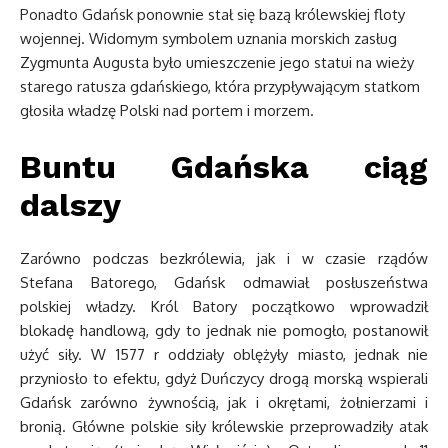
Ponadto Gdańsk ponownie stał się bazą królewskiej floty
wojennej. Widomym symbolem uznania morskich zasług
Zygmunta Augusta było umieszczenie jego statui na wieży
starego ratusza gdańskiego, która przypływającym statkom
głosiła władzę Polski nad portem i morzem.
Buntu Gdańska ciąg
dalszy
Zarówno podczas bezkrólewia, jak i w czasie rządów
Stefana Batorego, Gdańsk odmawiał posłuszeństwa
polskiej władzy. Król Batory początkowo wprowadził
blokadę handlową, gdy to jednak nie pomogło, postanowił
użyć siły. W 1577 r oddziały oblężyły miasto, jednak nie
przyniosło to efektu, gdyż Duńczycy drogą morską wspierali
Gdańsk zarówno żywnością, jak i okrętami, żołnierzami i
bronią. Główne polskie siły królewskie przeprowadziły atak