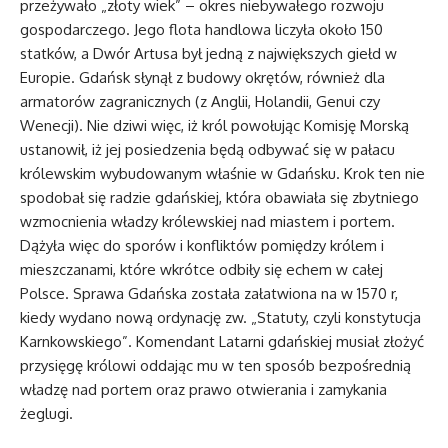
przeżywało „złoty wiek” – okres niebywałego rozwoju
gospodarczego. Jego flota handlowa liczyła około 150
statków, a Dwór Artusa był jedną z największych giełd w
Europie. Gdańsk słynął z budowy okrętów, również dla
armatorów zagranicznych (z Anglii, Holandii, Genui czy
Wenecji). Nie dziwi więc, iż król powołując Komisję Morską
ustanowił, iż jej posiedzenia będą odbywać się w pałacu
królewskim wybudowanym właśnie w Gdańsku. Krok ten nie
spodobał się radzie gdańskiej, która obawiała się zbytniego
wzmocnienia władzy królewskiej nad miastem i portem.
Dążyła więc do sporów i konfliktów pomiędzy królem i
mieszczanami, które wkrótce odbiły się echem w całej
Polsce. Sprawa Gdańska została załatwiona na w 1570 r,
kiedy wydano nową ordynację zw. „Statuty, czyli konstytucja
Karnkowskiego”. Komendant Latarni gdańskiej musiał złożyć
przysięgę królowi oddając mu w ten sposób bezpośrednią
władzę nad portem oraz prawo otwierania i zamykania
żeglugi.