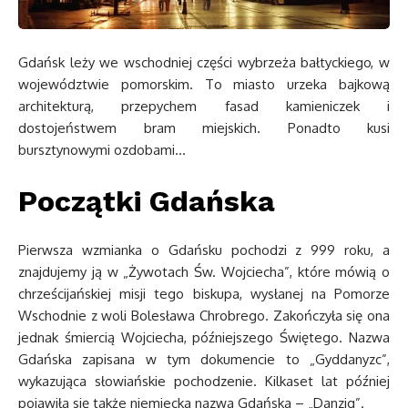
Gdańsk leży we wschodniej części wybrzeża bałtyckiego, w
województwie pomorskim. To miasto urzeka bajkową
architekturą, przepychem fasad kamieniczek i
dostojeństwem bram miejskich. Ponadto kusi
bursztynowymi ozdobami…
Początki Gdańska
Pierwsza wzmianka o Gdańsku pochodzi z 999 roku, a
znajdujemy ją w „Żywotach Św. Wojciecha”, które mówią o
chrześcijańskiej misji tego biskupa, wysłanej na Pomorze
Wschodnie z woli Bolesława Chrobrego. Zakończyła się ona
jednak śmiercią Wojciecha, późniejszego Świętego. Nazwa
Gdańska zapisana w tym dokumencie to „Gyddanyzc”,
wykazująca słowiańskie pochodzenie. Kilkaset lat później
pojawiła się także niemiecka nazwa Gdańska – „Danzig”.