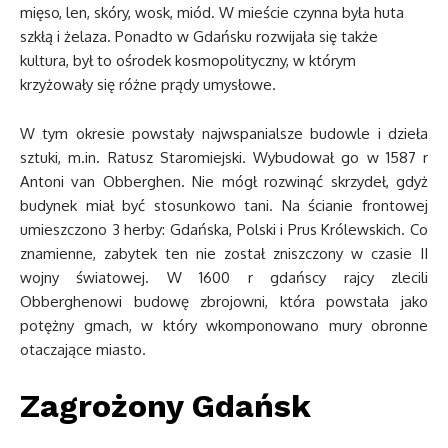
mięso, len, skóry, wosk, miód. W mieście czynna była huta
szkłą i żelaza. Ponadto w Gdańsku rozwijała się także
kultura, był to ośrodek kosmopolityczny, w którym
krzyżowały się różne prądy umysłowe.
W tym okresie powstały najwspanialsze budowle i dzieła
sztuki, m.in. Ratusz Staromiejski. Wybudował go w 1587 r
Antoni van Obberghen. Nie mógł rozwinąć skrzydeł, gdyż
budynek miał być stosunkowo tani. Na ścianie frontowej
umieszczono 3 herby: Gdańska, Polski i Prus Królewskich. Co
znamienne, zabytek ten nie został zniszczony w czasie II
wojny światowej. W 1600 r gdańscy rajcy zlecili
Obberghenowi budowę zbrojowni, która powstała jako
potężny gmach, w który wkomponowano mury obronne
otaczające miasto.
Zagrożony Gdańsk