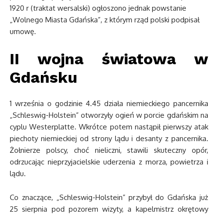
1920 r (traktat wersalski) ogłoszono jednak powstanie
„Wolnego Miasta Gdańska”, z którym rząd polski podpisał
umowę.
II wojna światowa w
Gdańsku
1 września o godzinie 4.45 działa niemieckiego pancernika
„Schleswig-Holstein” otworzyły ogień w porcie gdańskim na
cyplu Westerplatte. Wkrótce potem nastąpił pierwszy atak
piechoty niemieckiej od strony lądu i desanty z pancernika.
Żołnierze polscy, choć nieliczni, stawili skuteczny opór,
odrzucając nieprzyjacielskie uderzenia z morza, powietrza i
lądu.
Co znaczące, „Schleswig-Holstein” przybył do Gdańska już
25 sierpnia pod pozorem wizyty, a kapelmistrz okrętowy