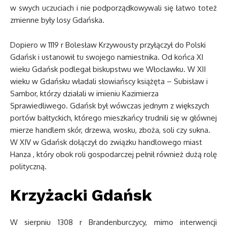
w swych uczuciach i nie podporządkowywali się łatwo toteż
zmienne były losy Gdańska.
Dopiero w 1119 r Bolesław Krzywousty przyłączył do Polski
Gdańsk i ustanowił tu swojego namiestnika. Od końca XI
wieku Gdańsk podlegał biskupstwu we Włocławku. W XII
wieku w Gdańsku władali słowiańscy książęta – Subisław i
Sambor, którzy działali w imieniu Kazimierza
Sprawiedliwego. Gdańsk był wówczas jednym z większych
portów bałtyckich, którego mieszkańcy trudnili się w głównej
mierze handlem skór, drzewa, wosku, zboża, soli czy sukna.
W XIV w Gdańsk dołączył do związku handlowego miast
Hanza , który obok roli gospodarczej pełnił również dużą rolę
polityczną.
Krzyżacki Gdańsk
W sierpniu 1308 r Brandenburczycy, mimo interwencji