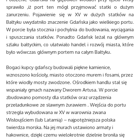
sprawiło ,iż port ten mógł przyjmować statki o dużym
zanurzeniu. Pojawienie się w XV w dużych statków na
Bałtyku uwydatniło znaczenie Gdańska jako wielkiego portu.
W porcie była stocznia i pochylnia do budowania, wyciągania
i spuszczania statków. Ponadto Gdańsk leżał na głównym
szlaku bałtyckim, co ułatwiało handel i rozwój miasta, które
było wówczas głównym portem na całym Bałtyku.
Bogaci kupcy gdańscy budowali piękne kamienice,
wznoszono kościoły, miasto otoczono murem i fosami, przez
które wiodły mosty zwodzone. Ośrodkiem handlu stał się
wspaniały gmach nazwany Dworem Artusa. W porcie
zbudowano pomosty dla statków oraz urządzenia
przeładunkowe ze sławnym żurawiem . Wejścia do portu
strzegła wybudowana w XV w warownia zwana
Wisłoujściem (lub Latarnią) – najpotężniejsza polska
twierdza morska. Na jej murach ustawiono armaty i
hakownice, dzięki czemu wielokrotnie dzielnie broniła się