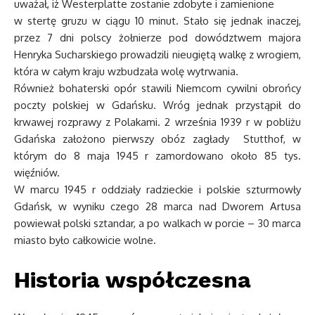
uważał, iż Westerplatte zostanie zdobyte i zamienione
w stertę gruzu w ciągu 10 minut. Stało się jednak inaczej,
przez 7 dni polscy żołnierze pod dowództwem majora
Henryka Sucharskiego prowadzili nieugiętą walkę z wrogiem,
która w całym kraju wzbudzała wolę wytrwania.
Również bohaterski opór stawili Niemcom cywilni obrońcy
poczty polskiej w Gdańsku. Wróg jednak przystąpił do
krwawej rozprawy z Polakami. 2 września 1939 r w pobliżu
Gdańska założono pierwszy obóz zagłady Stutthof, w
którym do 8 maja 1945 r zamordowano około 85 tys.
więźniów.
W marcu 1945 r oddziały radzieckie i polskie szturmowły
Gdańsk, w wyniku czego 28 marca nad Dworem Artusa
powiewał polski sztandar, a po walkach w porcie – 30 marca
miasto było całkowicie wolne.
Historia współczesna