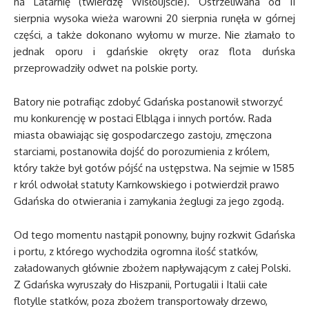
na Latarnię (twierdzę Wisłoujście). Ostrzeliwana od 11
sierpnia wysoka wieża warowni 20 sierpnia runęła w górnej
części, a także dokonano wyłomu w murze. Nie złamało to
jednak oporu i gdańskie okręty oraz flota duńska
przeprowadziły odwet na polskie porty.
Batory nie potrafiąc zdobyć Gdańska postanowił stworzyć
mu konkurencję w postaci Elbląga i innych portów. Rada
miasta obawiając się gospodarczego zastoju, zmęczona
starciami, postanowiła dojść do porozumienia z królem,
który także był gotów pójść na ustępstwa. Na sejmie w 1585
r król odwołał statuty Karnkowskiego i potwierdził prawo
Gdańska do otwierania i zamykania żeglugi za jego zgodą.
Od tego momentu nastąpił ponowny, bujny rozkwit Gdańska
i portu, z którego wychodziła ogromna ilość statków,
załadowanych głównie zbożem napływającym z całej Polski.
Z Gdańska wyruszały do Hiszpanii, Portugalii i Italii całe
flotylle statków, poza zbożem transportowały drzewo,