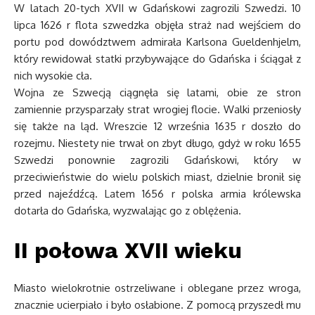
W latach 20-tych XVII w Gdańskowi zagrozili Szwedzi. 10
lipca 1626 r flota szwedzka objęła straż nad wejściem do
portu pod dowództwem admirała Karlsona Gueldenhjelm,
który rewidował statki przybywające do Gdańska i ściągał z
nich wysokie cła.
Wojna ze Szwecją ciągnęła się latami, obie ze stron
zamiennie przysparzały strat wrogiej flocie. Walki przeniosły
się także na ląd. Wreszcie 12 września 1635 r doszło do
rozejmu. Niestety nie trwał on zbyt długo, gdyż w roku 1655
Szwedzi ponownie zagrozili Gdańskowi, który w
przeciwieństwie do wielu polskich miast, dzielnie bronił się
przed najeźdźcą. Latem 1656 r polska armia królewska
dotarła do Gdańska, wyzwalając go z oblężenia.
II połowa XVII wieku
Miasto wielokrotnie ostrzeliwane i oblegane przez wroga,
znacznie ucierpiało i było osłabione. Z pomocą przyszedł mu