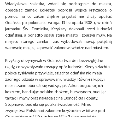
Władysława Łokietka, wdarli się podstępnie do miasta,
oblegając zamek. Łokietek poprosił wojska krzyżackie o
pomoc, na co zakon chętnie przystał, nie chcąc opuścić
Gdańska po pokonaniu wroga. 13 listopada 1308 r, w dzień
jarmarku Św. Dominika, Krzyżacy dokonali rzezi ludności
gdańskiej, a ponadto spalili stare miasto i zburzyli mury. Na
miejscu starego zamku zaś wybudowali nową, potężną
warownię mającą zapewnić zakonowi władzę nad miastem.
Krzyżacy utrzymywali w Gdańsku twarde i bezwzględne
rządy, co wywoływało rosnący opór ludności. Kiedy szlachta
polska zyskiwała przywileje, szlachta gdańska nie miała
żadnego udziału w sprawowaniu władzy. Również kupcy i
mieszczanie oburzali się widząc, jak Zakon bogaci się ich
kosztem, handlując polskim zbożem, bursztynem, budując
tartaki i młyny oraz nakładając na ludność cła i opłaty.
Stopniowo budziła się polska świadomość. Mimo
zwycięstwa Polski nad zakonem krzyżackim w bitwie pod
Grunwaldem w 1410 r, w lutym 1411 r Zakon wysłał do