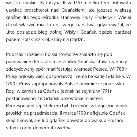
wojska carskie. Katarzyna II w 1767 r dekretem usiłowała
uzyskać protektorat nad Gdańskiem, ale jeszcze większą
groźbę dla tego ośrodka stanowiły Prusy. Fryderyk II Wielki
chciał włączyć miasto do swego państwa, gdyż uważał, że
„kto posiądzie bieg dolnej Wisły i Gdańsk, będzie bardziej
panem Polski niż król, który nią rządzi”.
Podczas I rozbioru Polski Pomorze znalazło się pod
panowaniem Prus, ale mieszkańcy Gdańska stawili zaborcy
zdecydowany opór manifestując wierność Polsce. W 1783 r
Prusy ogłosiły więc gospodarczą i celną blokadę Gdańska. W
1790 r Prusy zaproponowały Polsce przymierze przeciwko
Rosji w zamian za Gdańsk, jednak na sejmie w 1791 r
postanowiono, że Gdańsk pozostanie miastem
Rzeczypospolitej. Efektem był II rozbiór i wtargnięcie wojsk
pruskich na przedmieścia. 11 marca 1793 r oficjalnie Gdańsk
skapitulował, ale lud gdański powstał do walki, a Prusacy
stłumili opór dopiero 4 kwietnia.