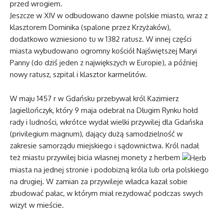
przed wrogiem.
Jeszcze w XIV w odbudowano dawne polskie miasto, wraz z
klasztorem Dominika (spalone przez Krzyżaków),
dodatkowo wzniesiono tu w 1382 ratusz. W innej części
miasta wybudowano ogromny kościół Najświętszej Maryi
Panny (do dziś jeden z największych w Europie), a później
nowy ratusz, szpital i klasztor karmelitów.
W maju 1457 r w Gdańsku przebywał król Kazimierz
Jagiellończyk, który 9 maja odebrał na Długim Rynku hołd
rady i ludności, wkrótce wydał wielki przywilej dla Gdańska
(privilegium magnum), dający dużą samodzielność w
zakresie samorządu miejskiego i sądownictwa. Król nadał
też miastu przywilej bicia własnej monety z herbem
miasta na jednej stronie i podobizną króla lub orła polskiego
na drugiej. W zamian za przywileje władca kazał sobie
zbudować pałac, w którym miał rezydować podczas swych
wizyt w mieście.