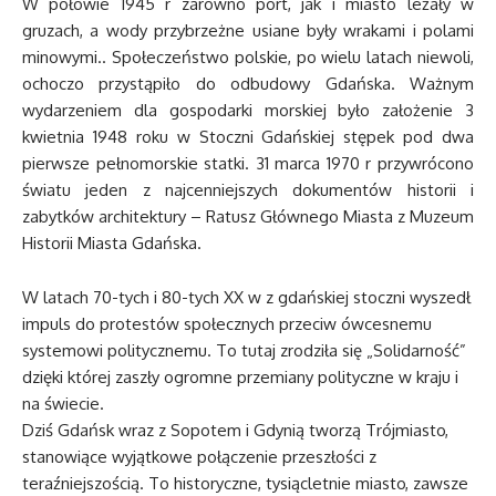
W połowie 1945 r zarówno port, jak i miasto leżały w
gruzach, a wody przybrzeżne usiane były wrakami i polami
minowymi.. Społeczeństwo polskie, po wielu latach niewoli,
ochoczo przystąpiło do odbudowy Gdańska. Ważnym
wydarzeniem dla gospodarki morskiej było założenie 3
kwietnia 1948 roku w Stoczni Gdańskiej stępek pod dwa
pierwsze pełnomorskie statki. 31 marca 1970 r przywrócono
światu jeden z najcenniejszych dokumentów historii i
zabytków architektury – Ratusz Głównego Miasta z Muzeum
Historii Miasta Gdańska.
W latach 70-tych i 80-tych XX w z gdańskiej stoczni wyszedł
impuls do protestów społecznych przeciw ówcesnemu
systemowi politycznemu. To tutaj zrodziła się „Solidarność”
dzięki której zaszły ogromne przemiany polityczne w kraju i
na świecie.
Dziś Gdańsk wraz z Sopotem i Gdynią tworzą Trójmiasto,
stanowiące wyjątkowe połączenie przeszłości z
teraźniejszością. To historyczne, tysiącletnie miasto, zawsze