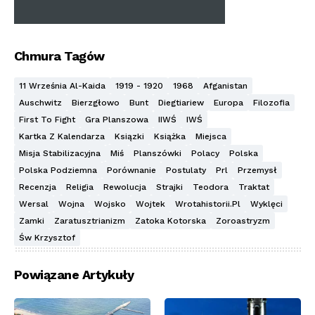
Chmura Tagów
11 Września Al-Kaida
1919 - 1920
1968
Afganistan
Auschwitz
Bierzgłowo
Bunt
Diegtiariew
Europa
Filozofia
First To Fight
Gra Planszowa
IIWŚ
IWŚ
Kartka Z Kalendarza
Ksiązki
Książka
Miejsca
Misja Stabilizacyjna
Miś
Planszówki
Polacy
Polska
Polska Podziemna
Porównanie
Postulaty
Prl
Przemysł
Recenzja
Religia
Rewolucja
Strajki
Teodora
Traktat
Wersal
Wojna
Wojsko
Wojtek
Wrotahistorii.pl
Wyklęci
Zamki
Zaratusztrianizm
Zatoka Kotorska
Zoroastryzm
Św Krzysztof
Powiązane Artykuły