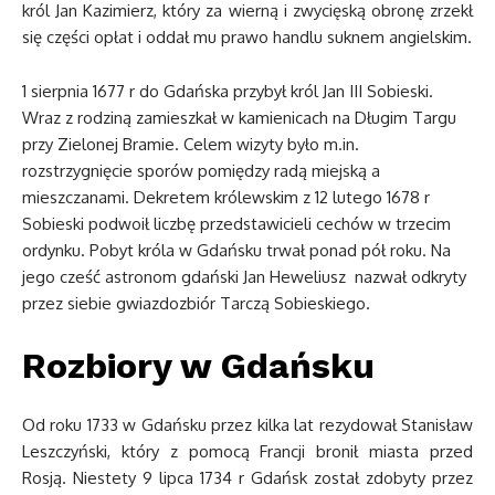
król Jan Kazimierz, który za wierną i zwycięską obronę zrzekł
się części opłat i oddał mu prawo handlu suknem angielskim.
1 sierpnia 1677 r do Gdańska przybył król Jan III Sobieski.
Wraz z rodziną zamieszkał w kamienicach na Długim Targu
przy Zielonej Bramie. Celem wizyty było m.in.
rozstrzygnięcie sporów pomiędzy radą miejską a
mieszczanami. Dekretem królewskim z 12 lutego 1678 r
Sobieski podwoił liczbę przedstawicieli cechów w trzecim
ordynku. Pobyt króla w Gdańsku trwał ponad pół roku. Na
jego cześć astronom gdański Jan Heweliusz nazwał odkryty
przez siebie gwiazdozbiór Tarczą Sobieskiego.
Rozbiory w Gdańsku
Od roku 1733 w Gdańsku przez kilka lat rezydował Stanisław
Leszczyński, który z pomocą Francji bronił miasta przed
Rosją. Niestety 9 lipca 1734 r Gdańsk został zdobyty przez