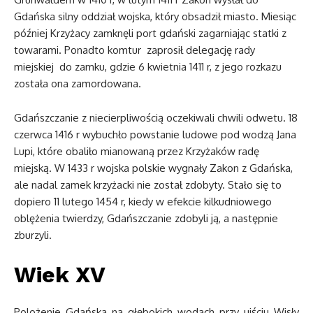
Gdańska silny oddział wojska, który obsadził miasto. Miesiąc
później Krzyżacy zamknęli port gdański zagarniając statki z
towarami. Ponadto komtur zaprosił delegację rady
miejskiej do zamku, gdzie 6 kwietnia 1411 r, z jego rozkazu
została ona zamordowana.
Gdańszczanie z niecierpliwością oczekiwali chwili odwetu. 18
czerwca 1416 r wybuchło powstanie ludowe pod wodzą Jana
Lupi, które obaliło mianowaną przez Krzyżaków radę
miejską. W 1433 r wojska polskie wygnały Zakon z Gdańska,
ale nadal zamek krzyżacki nie został zdobyty. Stało się to
dopiero 11 lutego 1454 r, kiedy w efekcie kilkudniowego
oblężenia twierdzy, Gdańszczanie zdobyli ją, a następnie
zburzyli.
Wiek XV
Polożenie Gdańska na głębokich wodach przy ujściu Wisły