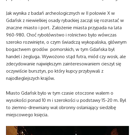
Jak wynika z badań archeologicznych w II połowie X w
Gdańsk z niewielkiej osady rybackiej zaczął się rozrastać w
znaczne miasto i port. Założenie miasta przypada na lata
960-980. Choć rybołówstwo i rolnictwo było wówczas
szeroko rozwinięte, o czym świadczą wykopaliska, głównym
bogactwem grodów pomorskich, w tym Gdańska był
handel i żegluga. Wywożono stąd futra, miód czy wosk, ale
zdecydowanie największym zainteresowaniem cieszył się
oczywiście bursztyn, po który kupcy przybywali z
najodleglejszych krajów.
Miasto Gdańsk było w tym czasie otoczone wałem o
wysokości ponad 10 m i szerokości u podstawy 15-20 m. Był
to ziemno-drewniany wał obronny osłaniający siedzibę
miejscowego księcia.