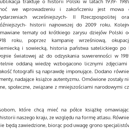
ublikacja traktuje o historii Polski w latach 1939- 1989
hoć we wprowadzeniu i zakończeniu jest mowa 
ydarzeniach wcześniejszych- II Rzeczpospolitej ora
óźniejszych- historii najnowszej do 2009 roku. Kolejn
mawiane tematy od krótkiego zarysu dziejów Polski o
918 roku, poprzez kampanię wrześniową, okupacj
iemiecką i sowiecką, historia państwa satelickiego po I
ojnie światowej aż do odzyskania suwerenności w 198
zetelnie oddaną wiedzę wzbogacono licznymi zdjęciami 
 jakość fotografii są naprawdę imponujące. Dodano równie
menty, nadające książce autentyzmu. Omówione zostały ni
czne, społeczne, związane z mniejszościami narodowymi cz
sobom, które chcą mieć na półce książkę omawiając
historii naszego kraju, ze względu na formę atlasu. Równi
 nie będą zawiedzione, biorąc pod uwagę grono specjalist