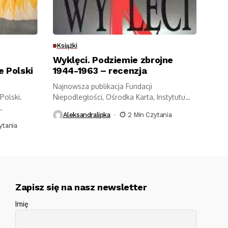
Książki
Wyklęci. Podziemie zbrojne
e Polski
1944-1963 – recenzja
Najnowsza publikacja Fundacji
Polski.
Niepodległości, Ośrodka Karta, Instytutu
Pamięci Narodowej oraz Muzeum
Aleksandralipka
2 Min Czytania
a wojna...
Powstania...
ytania
Zapisz się na nasz newsletter
Imię