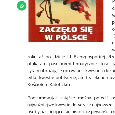
P
c
w
p
o
1
n
w
roku aż po dzieje III Rzeczpospolitej. R
plakatami pasującymi tematycznie. Ilość i
cytaty obrazujące omawiane kwestie i doku
tylko kwestie polityczne, ale też ekonomi
Kościołem Katolickim.
Podsumowując książkę można polecić o
najważniejsze kwestie dotyczące najnowszej 
osoby pasjonujące się historią z pewnością