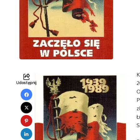
K
2
Udostępnij
O
P
z
Ł
S