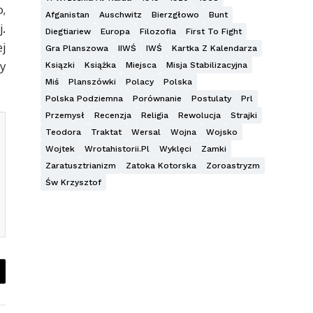
,
Afganistan
Auschwitz
Bierzgłowo
Bunt
.
Diegtiariew
Europa
Filozofia
First To Fight
j
Gra Planszowa
IIWŚ
IWŚ
Kartka Z Kalendarza
y
Ksiązki
Książka
Miejsca
Misja Stabilizacyjna
Miś
Planszówki
Polacy
Polska
Polska Podziemna
Porównanie
Postulaty
Prl
Przemysł
Recenzja
Religia
Rewolucja
Strajki
Teodora
Traktat
Wersal
Wojna
Wojsko
Wojtek
Wrotahistorii.pl
Wyklęci
Zamki
Zaratusztrianizm
Zatoka Kotorska
Zoroastryzm
Św Krzysztof