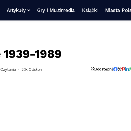
Artykuły
Gry I Multimedia
Książki
Miasta Pols
e 1939-1989
 Czytania
2.1k Odsłon
Udostępnij