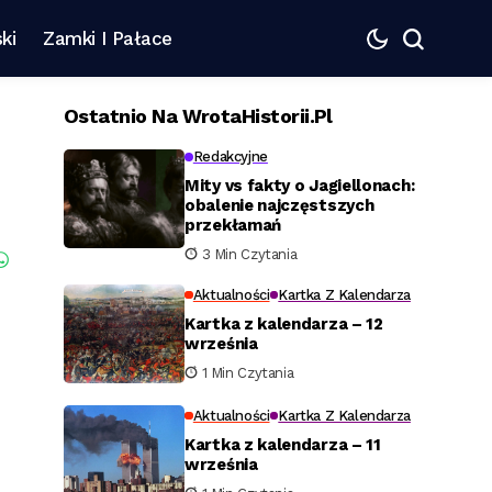
ki
Zamki I Pałace
Ostatnio Na WrotaHistorii.pl
Redakcyjne
Mity vs fakty o Jagiellonach:
obalenie najczęstszych
przekłamań
3 Min Czytania
Aktualności
Kartka Z Kalendarza
Kartka z kalendarza – 12
września
1 Min Czytania
Aktualności
Kartka Z Kalendarza
Kartka z kalendarza – 11
września