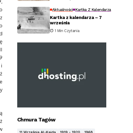
,
o
Aktualności
Kartka Z Kalendarza
z
Kartka z kalendarza – 7
września
o
1 Min Czytania
d
ę
I
9
i
ż
e
y
ą
Chmura Tagów
eż
ów
11 Września Al-Kaida
1919 - 1920
1968