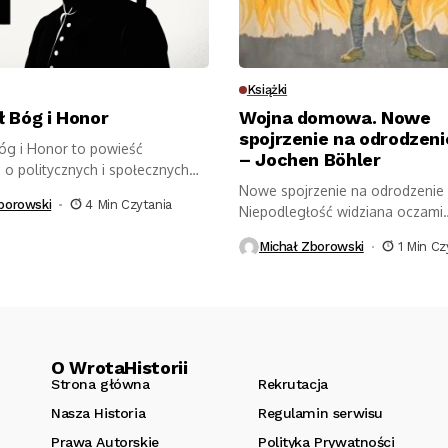
Książki
 Bóg i Honor
Wojna domowa. Nowe
spojrzenie na odrodzeni
óg i Honor to powieść
– Jochen Böhler
 o politycznych i społecznych
...
Nowe spojrzenie na odrodzenie 
borowski
4 Min Czytania
Niepodległość widziana oczami
niemieckiego historyka. Pierwsz
Michał Zborowski
1 Min Cz
O WrotaHistorii
Strona główna
Rekrutacja
Nasza Historia
Regulamin serwisu
Prawa Autorskie
Polityka Prywatności