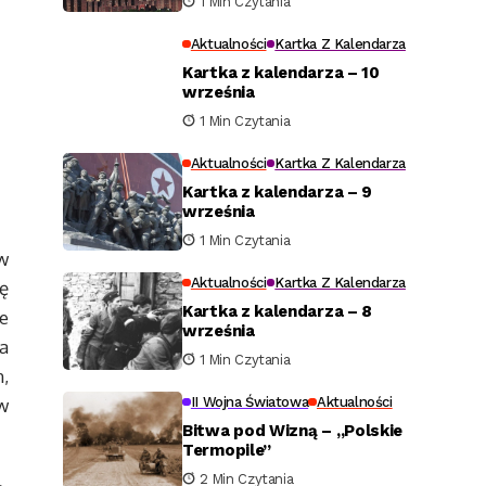
1 Min Czytania
Aktualności
Kartka Z Kalendarza
Kartka z kalendarza – 10
września
1 Min Czytania
Aktualności
Kartka Z Kalendarza
Kartka z kalendarza – 9
września
1 Min Czytania
w
Aktualności
Kartka Z Kalendarza
ę
Kartka z kalendarza – 8
e
września
ca
1 Min Czytania
,
II Wojna Światowa
Aktualności
w
Bitwa pod Wizną – „Polskie
Termopile”
2 Min Czytania